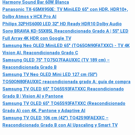
Harmony Sound Bar 60W Blanca
Panasonic TX-65MX950E: TV MiniLED 65" con HDR, HDR10+,
Dolby Atmos y HCX Pro AI
Philips 32PHS6000 LED 32" HD Ready HDR10 Dolby Audio
Sony BRAVIA KD-55X85L Reacondicionado Grado A | 55" LED
Full Array 4K HDR con Google TV
Samsung Neo QLED MiniLED 65" (TQ65QN90FATXXC) - TV 4K
Vision AI, Reacondicionado Grado C
Samsung QLED 75" TQ75Q7FAAUXXC (TV 189 cm) –
Reacondicionada Grado B
Samsung TV Neo QLED Mini LED 127 cm (50")
TQ50QN80FAUXXC reacondicionada grado A: guía de compra
Samsung TV OLED 65" TQ65S93FATXXC Reacondicionado
Grado B | Vision AI y Pantone
Samsung TV OLED 65" TQ65S93FATXXC (Reacondicionado
Grado A) con 4K, Pantone y Adaptive AI
Samsung TV OLED 106 cm (42") TQ42S90FAEXXC –
Reacondicionado Grado B con AI Upscaling y Smart TV