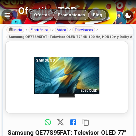
OfertitasTOP
Navegación principal
Ofertas
Promociones
Blog
Inicio
Electrónica
Vídeo
Televisores
Samsung QE77S95FAT: Televisor OLED 77" 4K 100 Hz, HDR10+ y Dolby At
Samsung QE77S95FAT: Televisor OLED 77"