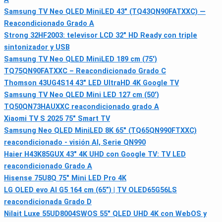
Samsung TV Neo QLED MiniLED 43" (TQ43QN90FATXXC) —
Reacondicionado Grado A
Strong 32HF2003: televisor LCD 32" HD Ready con triple
sintonizador y USB
Samsung TV Neo QLED MiniLED 189 cm (75')
TQ75QN90FATXXC – Reacondicionado Grado C
Thomson 43UG4S14 43" LED UltraHD 4K Google TV
Samsung TV Neo QLED Mini LED 127 cm (50')
TQ50QN73HAUXXC reacondicionado grado A
Xiaomi TV S 2025 75" Smart TV
Samsung Neo QLED MiniLED 8K 65" (TQ65QN990FTXXC)
reacondicionado - visión AI, Serie QN990
Haier H43K85GUX 43" 4K UHD con Google TV: TV LED
reacondicionado Grado A
Hisense 75U8Q 75" Mini LED Pro 4K
LG OLED evo AI G5 164 cm (65”) | TV OLED65G56LS
reacondicionada Grado D
Nilait Luxe 55UD8004SWOS 55" QLED UHD 4K con WebOS y