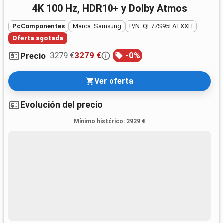
4K 100 Hz, HDR10+ y Dolby Atmos
PcComponentes
Marca: Samsung
P/N: QE77S95FATXXH
Oferta agotada
3279 €
3279 €
-
0
%
Precio
Ver oferta
Evolución del precio
Mínimo histórico
:
2929 €