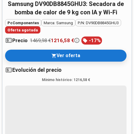
Samsung DV90DB8845GHU3: Secadora de
bomba de calor de 9 kg con IA y Wi‑Fi
PcComponentes
Marca: Samsung
P/N: DV90DB8845GHU3
Oferta agotada
1469,98 €
1216,58 €
-
17
%
Precio
Ver oferta
Evolución del precio
Mínimo histórico
:
1216,58 €