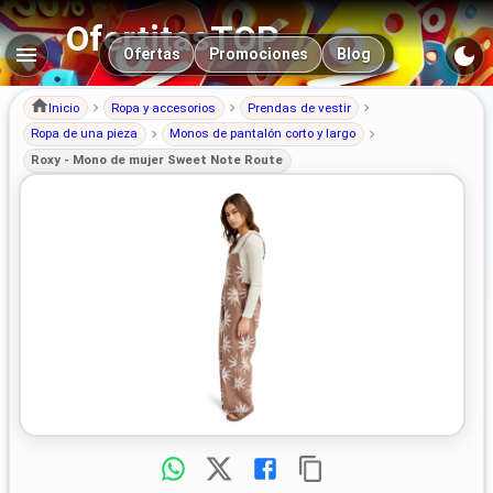
OfertitasTOP
Navegación principal
Ofertas
Promociones
Blog
Inicio
Ropa y accesorios
Prendas de vestir
Ropa de una pieza
Monos de pantalón corto y largo
Roxy - Mono de mujer Sweet Note Route