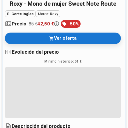
Roxy - Mono de mujer Sweet Note Route
El Corte Ingles
Marca: Roxy
85 €
42,50 €
-
50
%
Precio
Ver oferta
Evolución del precio
Mínimo histórico
:
51 €
Descripción del producto