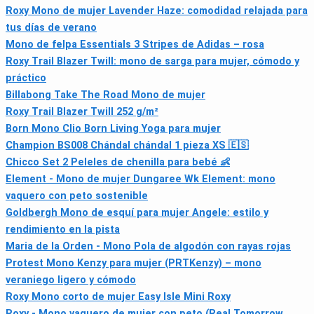
Roxy Mono de mujer Lavender Haze: comodidad relajada para
tus días de verano
Mono de felpa Essentials 3 Stripes de Adidas – rosa
Roxy Trail Blazer Twill: mono de sarga para mujer, cómodo y
práctico
Billabong Take The Road Mono de mujer
Roxy Trail Blazer Twill 252 g/m²
Born Mono Clio Born Living Yoga para mujer
Champion BS008 Chándal chándal 1 pieza XS 🇪🇸
Chicco Set 2 Peleles de chenilla para bebé 👶
Element - Mono de mujer Dungaree Wk Element: mono
vaquero con peto sostenible
Goldbergh Mono de esquí para mujer Angele: estilo y
rendimiento en la pista
Maria de la Orden - Mono Pola de algodón con rayas rojas
Protest Mono Kenzy para mujer (PRTKenzy) – mono
veraniego ligero y cómodo
Roxy Mono corto de mujer Easy Isle Mini Roxy
Roxy - Mono vaquero de mujer con peto (Real Tomorrow