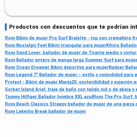
Productos con descuentos que te podrían in
Roxy Bikini de mujer Pro Surf Bralette - top con cremallera fr
Roxy Nostalgic Feel Bikini triangular para mujer
Kfnire Bañado
Roxy Sand Lover: bañador de mujer de Tirante medio y cintur
Roxy Bañador entero de manga larga Summer Surf para muje
Roxy Ocean Dreamer Bikini deportivo para mujer
Nadeer Bañad
Roxy Legend 7" Bañador de mujer – estilo y comodidad para e
Protest - Bikini de mujer Manja25: sostenibilidad y sujeción e
Sorbet Island Ariel: traje de baño con tejido nid o de abeja y
Tommy Hilfiger Bañador hombre XXL azul
Roxy The Pro Surf: b
Roxy Beach Classics Strappy bañador de mujer de una pieza 
Roxy Lekeitio Break bañador de mujer