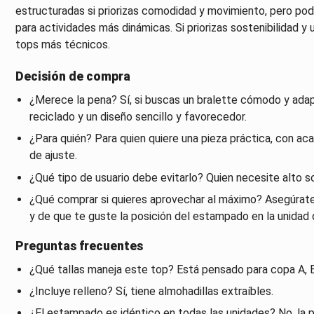
estructuradas si priorizas comodidad y movimiento, pero po
para actividades más dinámicas. Si priorizas sostenibilidad y 
tops más técnicos.
Decisión de compra
¿Merece la pena? Sí, si buscas un bralette cómodo y adapt
reciclado y un diseño sencillo y favorecedor.
¿Para quién? Para quien quiere una pieza práctica, con a
de ajuste.
¿Qué tipo de usuario debe evitarlo? Quien necesite alto so
¿Qué comprar si quieres aprovechar al máximo? Asegúrate 
y de que te guste la posición del estampado en la unidad 
Preguntas frecuentes
¿Qué tallas maneja este top? Está pensado para copa A, B
¿Incluye relleno? Sí, tiene almohadillas extraíbles.
¿El estampado es idéntico en todas las unidades? No, la p