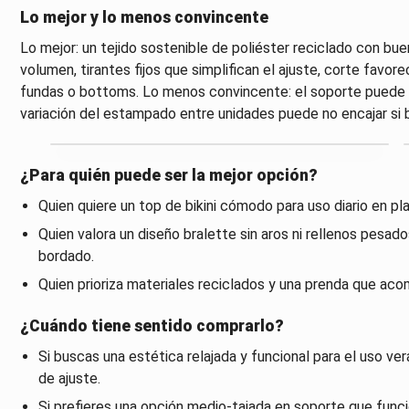
Lo mejor y lo menos convincente
Lo mejor: un tejido sostenible de poliéster reciclado con bue
volumen, tirantes fijos que simplifican el ajuste, corte favor
fundas o bottoms. Lo menos convincente: el soporte puede q
variación del estampado entre unidades puede no encajar si b
¿Para quién puede ser la mejor opción?
Quien quiere un top de bikini cómodo para uso diario en pla
Quien valora un diseño bralette sin aros ni rellenos pesa
bordado.
Quien prioriza materiales reciclados y una prenda que ac
¿Cuándo tiene sentido comprarlo?
Si buscas una estética relajada y funcional para el uso ve
de ajuste.
Si prefieres una opción medio-tajada en soporte que funci