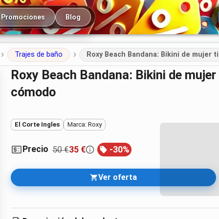
cipal
Promociones
Blog
Trajes de baño
Roxy Beach Bandana: Bikini de mujer t
Roxy Beach Bandana: Bikini de mujer tipo Bralette para un look ligero y
cómodo
El Corte Ingles
Marca: Roxy
Precio
50 €
35 €
-
30
%
Ver oferta