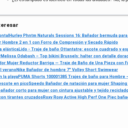
teresar
ontal
Hurley Phntm Naturals Sessions 16: Bañador bermuda para
r Hombre 2 en 1 con Forro de Compresión y Secado Rápido
a elástica
Lido - Traje de baño Ottantatre: escote cuadrado y e
r
Melissa Odabash – Top bikini Brussels: halter con detalle dorad
or Mujer Reductor Barriga — Traje de Baño de Una Pieza con Fr
l verano
Nike Bañador de hombre 7" Volley Short Swimwear
n la playa
PUMA Shorts 100001385 Trajes de baño para Hombre 
 escote en pico
Speedo Bañador de natación para mujer Shaping 
añador corto para mujer con cintura ajustable y tejido reciclad
con tirantes cruzados
Roxy Roxy Active High Perf One Piec baña