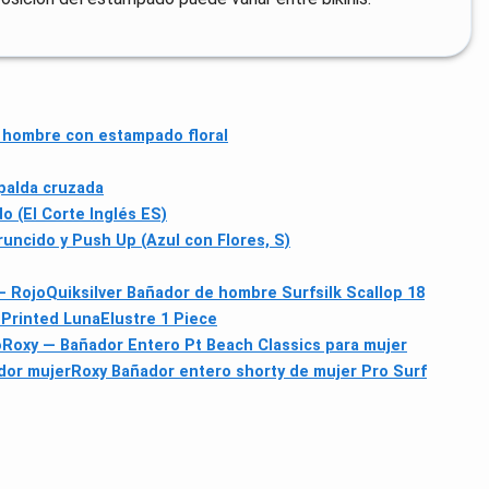
 hombre con estampado floral
spalda cruzada
o (El Corte Inglés ES)
uncido y Push Up (Azul con Flores, S)
— Rojo
Quiksilver Bañador de hombre Surfsilk Scallop 18
Printed LunaElustre 1 Piece
o
Roxy — Bañador Entero Pt Beach Classics para mujer
dor mujer
Roxy Bañador entero shorty de mujer Pro Surf