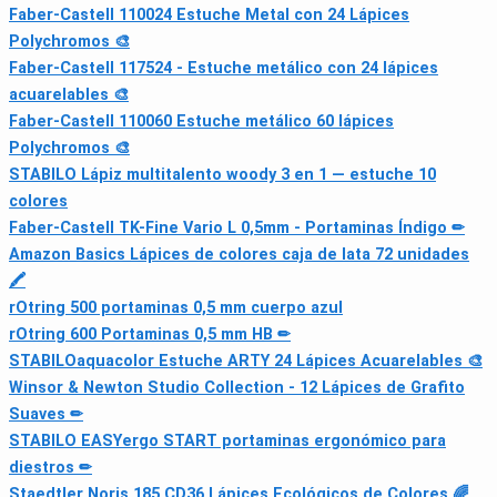
Faber-Castell 110024 Estuche Metal con 24 Lápices
Polychromos 🎨
Faber-Castell 117524 - Estuche metálico con 24 lápices
acuarelables 🎨
Faber-Castell 110060 Estuche metálico 60 lápices
Polychromos 🎨
STABILO Lápiz multitalento woody 3 en 1 — estuche 10
colores
Faber-Castell TK-Fine Vario L 0,5mm - Portaminas Índigo ✏
Amazon Basics Lápices de colores caja de lata 72 unidades
🖍
rOtring 500 portaminas 0,5 mm cuerpo azul
rOtring 600 Portaminas 0,5 mm HB ✏
STABILOaquacolor Estuche ARTY 24 Lápices Acuarelables 🎨
Winsor & Newton Studio Collection - 12 Lápices de Grafito
Suaves ✏
STABILO EASYergo START portaminas ergonómico para
diestros ✏
Staedtler Noris 185 CD36 Lápices Ecológicos de Colores 🌈