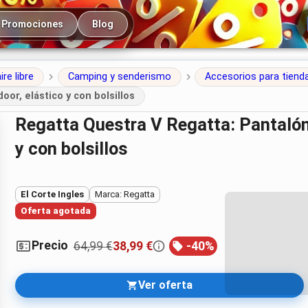
cipal
Promociones
Blog
ire libre
Camping y senderismo
Accesorios para tien
or, elástico y con bolsillos
Regatta Questra V Regatta: Pantalón de hombre para outdoor, elástico
y con bolsillos
El Corte Ingles
Marca: Regatta
Oferta agotada
Precio
64,99 €
38,99 €
-
40
%
Ver oferta