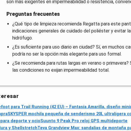
son más exigentes en impermeabilidad o resistencia, conven
Preguntas frecuentes
¿Qué tipo de limpieza recomienda Regatta para este pantal
indicaciones generales de cuidado del poliéster y evitar 
hidrófugo.
¿Es suficiente para uso diario en ciudad? Sí, en muchos ca
podría no ser la opción más elegante para uso formal.
¿Se recomienda para rutas largas en verano o primavera? Sí,
las condiciones no exijan impermeabilidad total.
teresar
oot para Trail Running (42 EU) – Fantasía Amarilla, diseño mini
mpra
SKYSPER mochila pequeña de senderismo 20L ultraligera co
 para deporte y ocio
Suunto 9 Peak Pro reloj GPS multideporte
ura y Shellstretch
Teva Grandview Max: sandalias de montaña pa