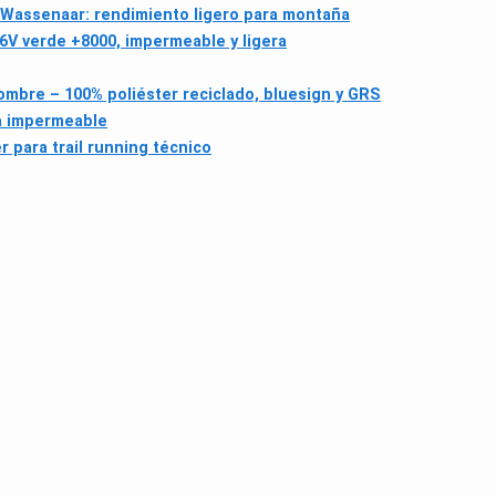
Wassenaar: rendimiento ligero para montaña
V verde +8000, impermeable y ligera
ombre – 100% poliéster reciclado, bluesign y GRS
a impermeable
r para trail running técnico