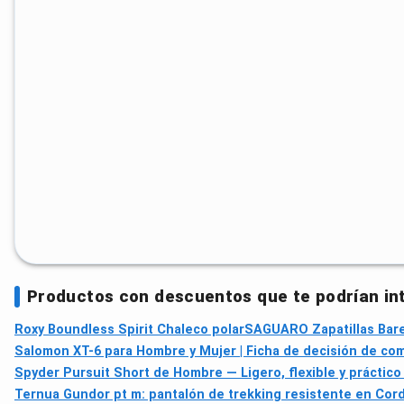
Productos con descuentos que te podrían in
Roxy Boundless Spirit Chaleco polar
SAGUARO Zapatillas Baref
Salomon XT-6 para Hombre y Mujer | Ficha de decisión de co
Spyder Pursuit Short de Hombre — Ligero, flexible y práctico
Ternua Gundor pt m: pantalón de trekking resistente en Cord