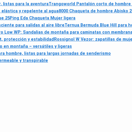
 listas para la aventura
Trangoworld Pantalón corto de hombre 
elástica y repelente al agua
8000 Chaqueta de hombre Abisko 26
ue 25
Ping Eda Chaqueta Mujer ligera
ente para salidas al aire libre
Ternua Bermuda Blue Hill para h
aro Low WP: Sandalias de montaña para caminatas con membran
t, protección y estabilidad
Rossignol W Vezor: zapatillas de muje
en montaña – versátiles y ligeras
 hombre, listas para largas jornadas de senderismo
ermeable y transpirable