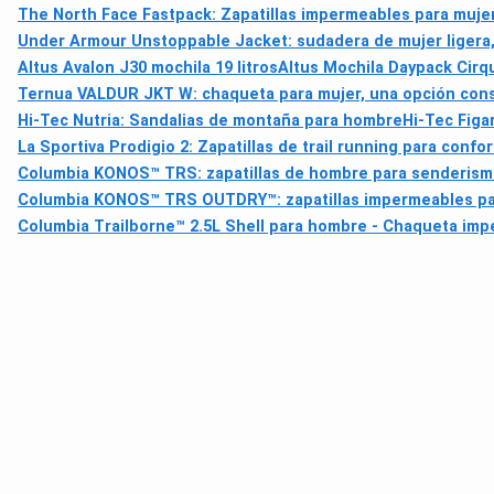
The North Face Fastpack: Zapatillas impermeables para mujer,
Under Armour Unstoppable Jacket: sudadera de mujer ligera, 
Altus Avalon J30 mochila 19 litros
Altus Mochila Daypack Cirq
Ternua VALDUR JKT W: chaqueta para mujer, una opción consci
Hi-Tec Nutria: Sandalias de montaña para hombre
Hi-Tec Fig
La Sportiva Prodigio 2: Zapatillas de trail running para confor
Columbia KONOS™ TRS: zapatillas de hombre para senderismo 
Columbia KONOS™ TRS OUTDRY™: zapatillas impermeables para
Columbia Trailborne™ 2.5L Shell para hombre - Chaqueta imp