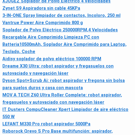
XJUGEZ Soplador de Polvo Eléctrico 4 Velocidades
Zynet S9 Aspiradora sin cable 45KPa
3-IN-ONE Spray limpiador de contactos, Incoloro, 250 ml
Vantrue Power Aire Comprimido 800 g
Soplador de Polvo Eléctrico 250000RPM,4 Velocidades
Recargable Aire Comprimido Limpieza PC con
Batteria10500mAh, Soplador Aire Comprimido para Laptop,
Teclado, Coche
Aidisy soplador de polvo eléctrico 100000 RPM
Dreame X30 Ultra: robot aspirador y fregasuelos con
autovaciado y navegación láser
Dyson Spot+Scrub Ai: robot aspirador y fregona sin bolsa
para suelos duros y casa con mascota
MOV A TECH Z60 Ultra Roller Complete: robot aspirador,
fregasuelos y autovaciado con navegación láser
IT Dusters CompuCleaner Xpert Limpiador de aire eléctrico
550 W
LEFANT M330 Pro robot aspirador 5000Pa
Roborock Qrevo S Pro Base multifunción: aspirador,