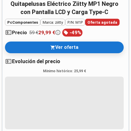
Quitapelusas Eléctrico Ziitty MP1 Negro
con Pantalla LCD y Carga Type-C
PcComponentes
Marca: ziitty
P/N: M1P
Oferta agotada
59 €
29,99 €
-
49
%
Precio
Ver oferta
Evolución del precio
Mínimo histórico
:
25,99 €