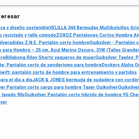
teresar
ica y diseño sostenible
VELILLA 344 Bermudas Multibolsillos Gris
o reciclado y talle cómodo
ZOXOZ Pantalones Cortos Hombre Al
ilver
adidas Z.N.E. Pantalón corto hombre
Quiksilver - Pantalón
 para Hombre – 25 cm, Azul Marino Oscuro, 31W (Tallas Grandes 
bre
Billabong Riley Shorts vaqueros de mujer
Quiksilver Tawley: P
ite: Pantalón corto de senderismo para hombre
Dockers Alpha Or
Swift: pantalón corto de hombre para entrenamiento y partidos
ra el día a día
JACK & JONES bermuda de sudadera con cordón y b
ver Pantalón corto cargo para hombre Taxer Quiksilver
Quiksilve
 lavado 90s
Quiksilver Pantalón corto híbrido de hombre YG Che
lver