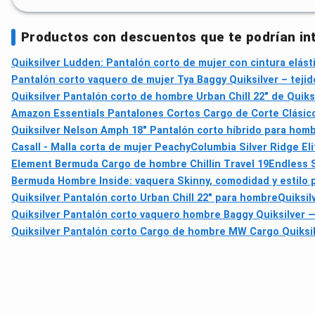
Productos con descuentos que te podrían in
Quiksilver Ludden: Pantalón corto de mujer con cintura elást
Pantalón corto vaquero de mujer Tya Baggy Quiksilver – tejid
Quiksilver Pantalón corto de hombre Urban Chill 22" de Quiks
Amazon Essentials Pantalones Cortos Cargo de Corte Clásico
Quiksilver Nelson Amph 18" Pantalón corto híbrido para hom
Casall - Malla corta de mujer Peachy
Columbia Silver Ridge El
Element Bermuda Cargo de hombre Chillin Travel 19
Endless 
Bermuda Hombre Inside: vaquera Skinny, comodidad y estilo pa
Quiksilver Pantalón corto Urban Chill 22" para hombre
Quiksil
Quiksilver Pantalón corto vaquero hombre Baggy Quiksilver —
Quiksilver Pantalón corto Cargo de hombre MW Cargo Quiksi