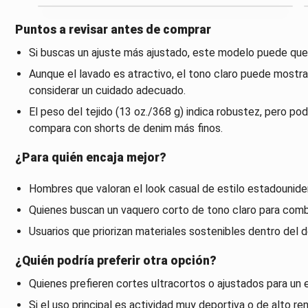
Puntos a revisar antes de comprar
Si buscas un ajuste más ajustado, este modelo puede qued
Aunque el lavado es atractivo, el tono claro puede most
considerar un cuidado adecuado.
El peso del tejido (13 oz./368 g) indica robustez, pero pod
compara con shorts de denim más finos.
¿Para quién encaja mejor?
Hombres que valoran el look casual de estilo estadounide
Quienes buscan un vaquero corto de tono claro para comb
Usuarios que priorizan materiales sostenibles dentro del d
¿Quién podría preferir otra opción?
Quienes prefieren cortes ultracortos o ajustados para un 
Si el uso principal es actividad muy deportiva o de alto