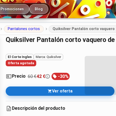
cipal
Promociones
Blog
Pantalones cortos
Quiksilver Pantalón corto vaquero
Quiksilver Pantalón corto vaquero 
El Corte Ingles
Marca: Quiksilver
Oferta agotada
Precio
60 €
42 €
-
30
%
Ver oferta
Descripción del producto