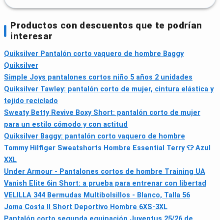
Productos con descuentos que te podrían
interesar
Quiksilver Pantalón corto vaquero de hombre Baggy
Quiksilver
Simple Joys pantalones cortos niño 5 años 2 unidades
Quiksilver Tawley: pantalón corto de mujer, cintura elástica y
tejido reciclado
Sweaty Betty Revive Boxy Short: pantalón corto de mujer
para un estilo cómodo y con actitud
Quiksilver Baggy: pantalón corto vaquero de hombre
Tommy Hilfiger Sweatshorts Hombre Essential Terry 👕 Azul
XXL
Under Armour - Pantalones cortos de hombre Training UA
Vanish Elite 6in Short: a prueba para entrenar con libertad
VELILLA 344 Bermudas Multibolsillos - Blanco, Talla 56
Joma Costa II Short Deportivo Hombre 6XS-3XL
Pantalón corto segunda equipación Juventus 25/26 de