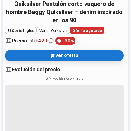
Quiksilver Pantalón corto vaquero de
hombre Baggy Quiksilver – denim inspirado
en los 90
El Corte Ingles
Marca: Quiksilver
Oferta agotada
60 €
42 €
-
30
%
Precio
Ver oferta
Evolución del precio
Mínimo histórico
:
42 €