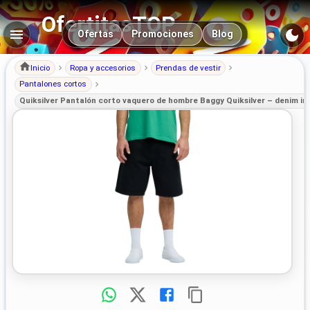
OfertitasTOP
Navegación principal
Ofertas
Promociones
Blog
Inicio
Ropa y accesorios
Prendas de vestir
Pantalones cortos
Quiksilver Pantalón corto vaquero de hombre Baggy Quiksilver – denim ins