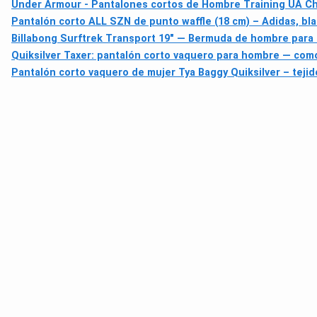
Under Armour - Pantalones cortos de Hombre Training UA Cha
Pantalón corto ALL SZN de punto waffle (18 cm) – Adidas, bl
Billabong Surftrek Transport 19" — Bermuda de hombre para u
Quiksilver Taxer: pantalón corto vaquero para hombre — como
Pantalón corto vaquero de mujer Tya Baggy Quiksilver – tejid