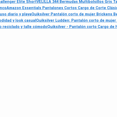
llenger Elite Short
VELILLA 344 Bermudas Multibolsillos Gris Ta
anco
Amazon Essentials Pantalones Cortos Cargo de Corte Clási
so diario y playa
Quiksilver Pantalón corto de mujer Brickens 
didad y look casual
Quiksilver Ludden: Pantalón corto de mujer 
o reciclado y talle cómodo
Quiksilver - Pantalón corto Cargo d