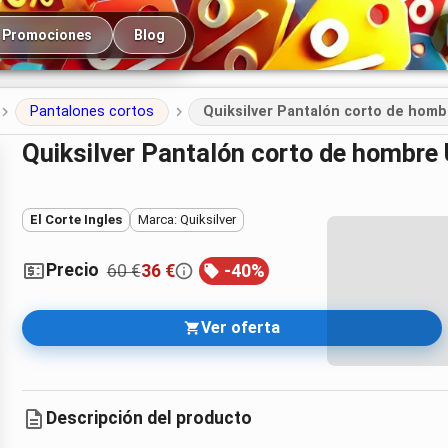
cipal
Promociones
Blog
Pantalones cortos
Quiksilver Pantalón corto de hombr
Quiksilver Pantalón corto de hombre 
El Corte Ingles
Marca: Quiksilver
Precio
60 €
36 €
-
40
%
Ver oferta
Descripción del producto