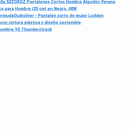
lla 52
ZOXOZ Pantalones Cortos Hombre Algodón Verano
co para Hombre (25 cm) en Negro, 40W
Bermuda
Quiksilver - Pantalón corto de mujer Ludden
con cintura elástica y diseño sostenible
e hombre YG Thunderstruck