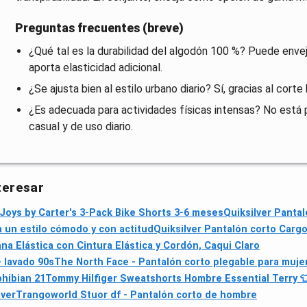
Preguntas frecuentes (breve)
¿Qué tal es la durabilidad del algodón 100 %? Puede enve
aporta elasticidad adicional.
¿Se ajusta bien al estilo urbano diario? Sí, gracias al cor
¿Es adecuada para actividades físicas intensas? No está
casual y de uso diario.
teresar
Joys by Carter's 3-Pack Bike Shorts 3-6 meses
Quiksilver Panta
a un estilo cómodo y con actitud
Quiksilver Pantalón corto Carg
 Elástica con Cintura Elástica y Cordón, Caqui Claro
 lavado 90s
The North Face - Pantalón corto plegable para mujer
phibian 21
Tommy Hilfiger Sweatshorts Hombre Essential Terry 
lver
Trangoworld Stuor df - Pantalón corto de hombre