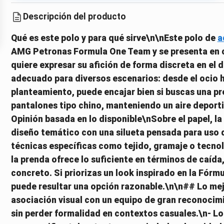
Descripción del producto
Qué es este polo y para qué sirve\n\nEste polo de
a
AMG Petronas Formula One Team y se presenta en co
quiere expresar su afición de forma discreta en el d
adecuado para diversos escenarios: desde el ocio h
planteamiento, puede encajar bien si buscas una p
pantalones tipo chino, manteniendo un aire deporti
Opinión basada en lo disponible\nSobre el papel, l
diseño temático con una silueta pensada para uso di
técnicas específicas como tejido, gramaje o tecnolo
la prenda ofrece lo suficiente en términos de caída,
concreto. Si priorizas un look inspirado en la Fórm
puede resultar una opción razonable.\n\n## Lo mej
asociación visual con un equipo de gran reconocimie
sin perder formalidad en contextos casuales.\n- Lo