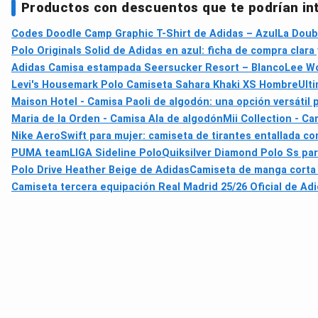
Productos con descuentos que te podrían in
Codes Doodle Camp Graphic T-Shirt de Adidas – Azul
La Doubl
Polo Originals Solid de Adidas en azul: ficha de compra clara y
Adidas Camisa estampada Seersucker Resort – Blanco
Lee Wo
Levi's Housemark Polo Camiseta Sahara Khaki XS Hombre
Ult
Maison Hotel - Camisa Paoli de algodón: una opción versátil pa
Maria de la Orden - Camisa Ala de algodón
Mii Collection - Ca
Nike AeroSwift para mujer: camiseta de tirantes entallada co
PUMA teamLIGA Sideline Polo
Quiksilver Diamond Polo Ss pa
Polo Drive Heather Beige de Adidas
Camiseta de manga corta 
Camiseta tercera equipación Real Madrid 25/26 Oficial de Ad