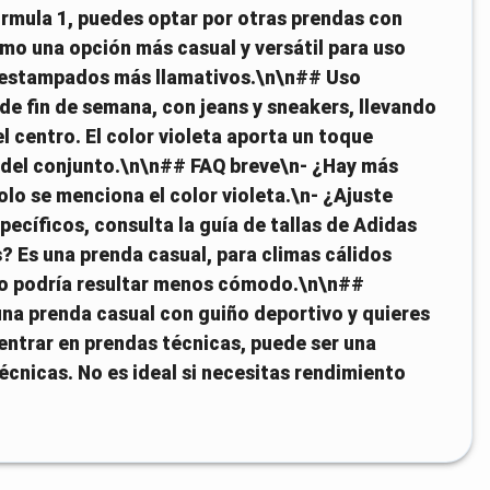
rmula 1, puedes optar por otras prendas con
omo una opción más casual y versátil para uso
n estampados más llamativos.\n\n## Uso
e fin de semana, con jeans y sneakers, llevando
l centro. El color violeta aporta un toque
 del conjunto.\n\n## FAQ breve\n- ¿Hay más
olo se menciona el color violeta.\n- ¿Ajuste
cíficos, consulta la guía de tallas de Adidas
? Es una prenda casual, para climas cálidos
ario podría resultar menos cómodo.\n\n##
na prenda casual con guiño deportivo y quieres
 entrar en prendas técnicas, puede ser una
écnicas. No es ideal si necesitas rendimiento