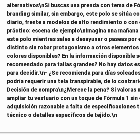
alternativos\nSi buscas una prenda con tema de Fó
branding similar, sin embargo, este polo se sitúa c
diario, frente a modelos de alto rendimiento o co
práctico: escena de ejemplo\nImagina una mañana d
este polo mientras sales a desayunar o paseas por e
distinto sin robar protagonismo a otros elementos
colores disponibles? En la información disponible s
recomendado para tallas grandes? No hay datos espe
para decidir.\n- ¿Se recomienda para días soleados
podría requerir una tela transpirable, de lo contr
Decisión de compra\n¿Merece la pena? Si valoras u
ampliar tu vestuario con un toque de Fórmula 1 sin
adquisición razonable a falta de especificaciones t
técnico o detalles específicos de tejido.\n