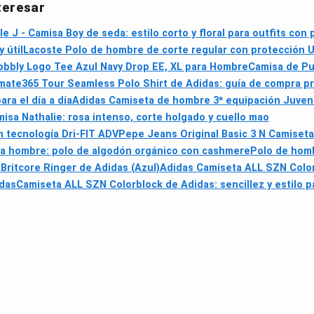
teresar
e J - Camisa Boy de seda: estilo corto y floral para outfits con
 útil
Lacoste Polo de hombre de corte regular con protección 
bbly Logo Tee Azul Navy Drop EE, XL para Hombre
Camisa de Pu
imate365 Tour Seamless Polo Shirt de Adidas: guía de compra pr
ra el día a día
Adidas Camiseta de hombre 3ª equipación Juvent
misa Nathalie: rosa intenso, corte holgado y cuello mao
n tecnología Dri-FIT ADV
Pepe Jeans Original Basic 3 N Camiseta
ra hombre: polo de algodón orgánico con cashmere
Polo de homb
Britcore Ringer de Adidas (Azul)
Adidas Camiseta ALL SZN Color
idas
Camiseta ALL SZN Colorblock de Adidas: sencillez y estilo pa