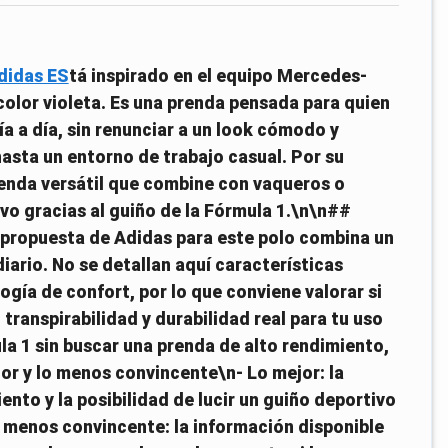
didas ES
tá inspirado en el equipo Mercedes-
lor violeta. Es una prenda pensada para quien
ía a día, sin renunciar a un look cómodo y
asta un entorno de trabajo casual. Por su
renda versátil que combine con vaqueros o
vo gracias al guiño de la Fórmula 1.\n\n##
a propuesta de Adidas para este polo combina un
ario. No se detallan aquí características
gía de confort, por lo que conviene valorar si
 transpirabilidad y durabilidad real para tu uso
ula 1 sin buscar una prenda de alto rendimiento,
or y lo menos convincente\n- Lo mejor: la
nto y la posibilidad de lucir un guiño deportivo
 menos convincente: la información disponible