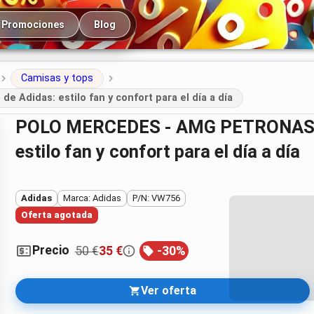
cipal
Promociones
Blog
Camisas y tops
das: estilo fan y confort para el día a día
POLO MERCEDES - AMG PETRONAS FORMULA ONE TEAM de Adidas:
estilo fan y confort para el día a día
Adidas
Marca: Adidas
P/N: VW756
Oferta agotada
Precio
50 €
35 €
-
30
%
Ver oferta