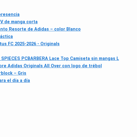
 presencia
UV de manga corta
nto Resorte de Adidas – color Blanco
áctica
us FC 2025-2026 - Originals
 S
PIECES PCBARBERA Lace Top Camiseta sin mangas L
re Adidas Originals All Over con logo de trébol
block – Gris
ra el día a día