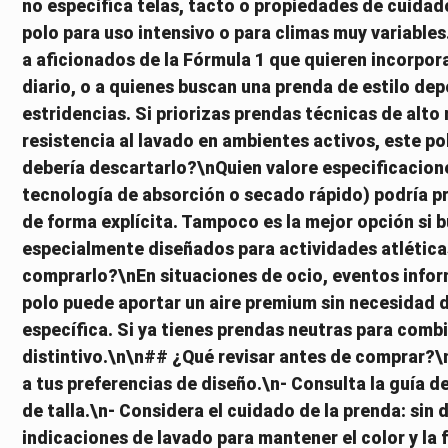
no especifica telas, tacto o propiedades de cuidad
polo para uso intensivo o para climas muy variabl
a aficionados de la Fórmula 1 que quieren incorpor
diario, o a quienes buscan una prenda de estilo dep
estridencias. Si priorizas prendas técnicas de alt
resistencia al lavado en ambientes activos, este p
debería descartarlo?\nQuien valore especificaciones
tecnología de absorción o secado rápido) podría p
de forma explícita. Tampoco es la mejor opción si b
especialmente diseñados para actividades atlétic
comprarlo?\nEn situaciones de ocio, eventos infor
polo puede aportar un aire premium sin necesidad 
específica. Si ya tienes prendas neutras para comb
distintivo.\n\n## ¿Qué revisar antes de comprar?\n- 
a tus preferencias de diseño.\n- Consulta la guía de
de talla.\n- Considera el cuidado de la prenda: sin 
indicaciones de lavado para mantener el color y l