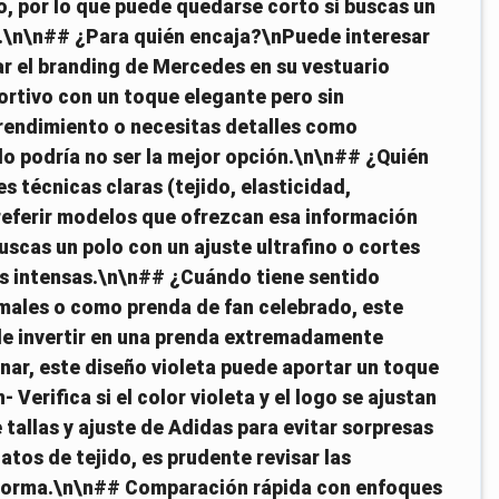
o, por lo que puede quedarse corto si buscas un
es.\n\n## ¿Para quién encaja?\nPuede interesar
ar el branding de Mercedes en su vestuario
ortivo con un toque elegante pero sin
o rendimiento o necesitas detalles como
olo podría no ser la mejor opción.\n\n## ¿Quién
 técnicas claras (tejido, elasticidad,
referir modelos que ofrezcan esa información
uscas un polo con un ajuste ultrafino o cortes
as intensas.\n\n## ¿Cuándo tiene sentido
males o como prenda de fan celebrado, este
de invertir en una prenda extremadamente
inar, este diseño violeta puede aportar un toque
Verifica si el color violeta y el logo se ajustan
 tallas y ajuste de Adidas para evitar sorpresas
datos de tejido, es prudente revisar las
a forma.\n\n## Comparación rápida con enfoques