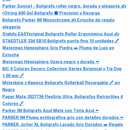
Parker Sonnet - Bolígrafo roller negro, dorado y elegante ✍
rOtring 600 Gel Bolígrafo ⚫ Precisión y Recarga
Bolígrafo Parker IM Monochrome ✍️ Estuche de regalo
elegante
Stabilo EASYoriginal Bolígrafo Roller Ergonómico Azul ✍
STAEDTLER 334 SB10 Bolígrafo punta fina 10 unidades 🖊
Waterman Hémisphère Gris Piedra ✒️ Pluma de Lujo en
Estuche
Waterman Hémisphère Opera negro y dorado ✒
BIC 4 Colores Decors Collection Series Botanical y Tie Dye
1,00 mm 🖊
Moleskine x Kaweco Bolígrafo Rollerball Recargable 🖊️ en
Negro
Paper Mate 2027736 FlexGrip Ultra, Bolígrafos Retráctiles 4
Colores 🖊
Parker IM Bolígrafo Azul Mate con Tinta Azul ✒
PARKER IM Pluma estilográfica gris con detalles dorados ✒
PARKER Jotter XL Bolígrafo Lacado Gris Dorados ✒️ Regalo