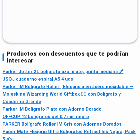
Productos con descuentos que te podrían
interesar
Parker Jotter XL bolígrafo azul mate, punta mediana 🖊
JSQJ cuaderno espiral A5 4 uds
Parker IM Bolígrafo Roller | Elegancia en acero inoxidable ✒
Moleskine Wizarding World Giftbox 🧙‍♂️ con Bolígrafo y
Cuaderno Grande
Parker IM Bolígrafo Plata con Adorno Dorado
OFFCUP 12 bolígrafos gel 0,7 mm negro
PARKER Bolígrafo Roller IM Gris con Adornos Dorados
Paper Mate Flexgrip Ultra Bolígrafos Retráctiles Negra, Pack
5 ✍