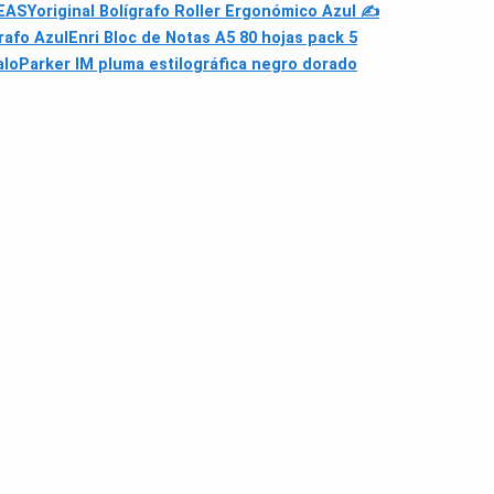
 EASYoriginal Bolígrafo Roller Ergonómico Azul ✍
rafo Azul
Enri Bloc de Notas A5 80 hojas pack 5
alo
Parker IM pluma estilográfica negro dorado