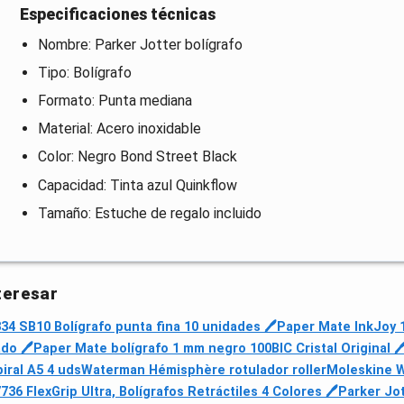
Especificaciones técnicas
Nombre: Parker Jotter bolígrafo
Tipo: Bolígrafo
Formato: Punta mediana
Material: Acero inoxidable
Color: Negro Bond Street Black
Capacidad: Tinta azul Quinkflow
Tamaño: Estuche de regalo incluido
teresar
4 SB10 Bolígrafo punta fina 10 unidades 🖊
Paper Mate InkJoy 1
do 🖊
Paper Mate bolígrafo 1 mm negro 100
BIC Cristal Original 
ral A5 4 uds
Waterman Hémisphère rotulador roller
Moleskine Wi
36 FlexGrip Ultra, Bolígrafos Retráctiles 4 Colores 🖊
Parker Jot