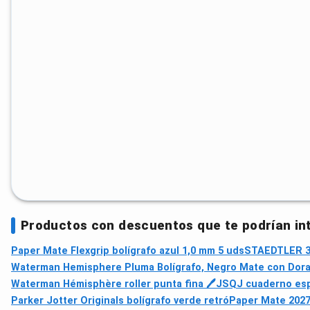
Productos con descuentos que te podrían in
Paper Mate Flexgrip bolígrafo azul 1,0 mm 5 uds
STAEDTLER 33
Waterman Hemisphere Pluma Bolígrafo, Negro Mate con Dora
Waterman Hémisphère roller punta fina 🖊
JSQJ cuaderno espi
Parker Jotter Originals bolígrafo verde retró
Paper Mate 20277