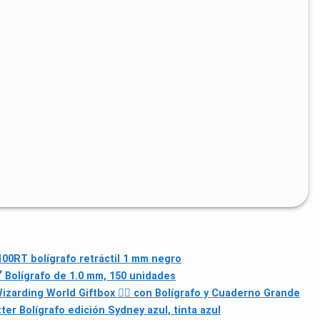
00RT bolígrafo retráctil 1 mm negro
🖊️ Bolígrafo de 1.0 mm, 150 unidades
zarding World Giftbox 🧙‍♂️ con Bolígrafo y Cuaderno Grande
ter Bolígrafo edición Sydney azul, tinta azul