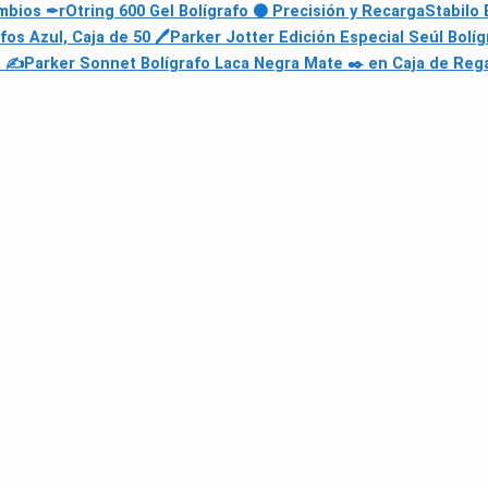
ambios ✒
rOtring 600 Gel Bolígrafo ⚫ Precisión y Recarga
Stabilo
afos Azul, Caja de 50 🖊
Parker Jotter Edición Especial Seúl Bolíg
la ✍
Parker Sonnet Bolígrafo Laca Negra Mate ✒️ en Caja de Reg