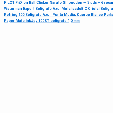
PILOT FriXion Ball Clicker Naruto Shipudden — 3 uds + 6 rec
Waterman Expert Bolígrafo Azul Metalizado
BIC Cristal Bolígr
Rotring 600 Bolígrafo Azul, Punta Media, Cuerpo Blanco Per
Paper Mate InkJoy 100ST bolígrafo 1,0 mm