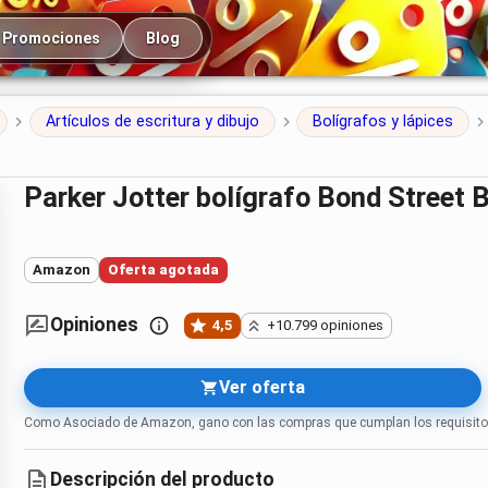
cipal
Promociones
Blog
Artículos de escritura y dibujo
Bolígrafos y lápices
Parker Jotter bolígrafo Bond Street 
Amazon
Oferta agotada
Opiniones
4,5
+10.799 opiniones
Ver oferta
Como Asociado de Amazon, gano con las compras que cumplan los requisito
Descripción del producto