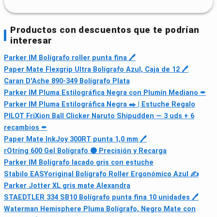
Productos con descuentos que te podrían
interesar
Parker IM Bolígrafo roller punta fina 🖊
Paper Mate Flexgrip Ultra Bolígrafo Azul, Caja de 12 🖊
Caran D'Ache 890-349 Bolígrafo Plata
Parker IM Pluma Estilográfica Negra con Plumín Mediano ✒
Parker IM Pluma Estilográfica Negra ✒️ | Estuche Regalo
PILOT FriXion Ball Clicker Naruto Shipudden — 3 uds + 6
recambios ✒
Paper Mate InkJoy 300RT punta 1,0 mm 🖊
rOtring 600 Gel Bolígrafo ⚫ Precisión y Recarga
Parker IM Bolígrafo lacado gris con estuche
Stabilo EASYoriginal Bolígrafo Roller Ergonómico Azul ✍
Parker Jotter XL gris mate Alexandra
STAEDTLER 334 SB10 Bolígrafo punta fina 10 unidades 🖊
Waterman Hemisphere Pluma Bolígrafo, Negro Mate con