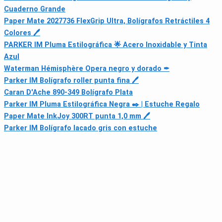
Cuaderno Grande
Paper Mate 2027736 FlexGrip Ultra, Bolígrafos Retráctiles 4
Colores 🖊
PARKER IM Pluma Estilográfica 🌟 Acero Inoxidable y Tinta
Azul
Waterman Hémisphère Opera negro y dorado ✒
Parker IM Bolígrafo roller punta fina 🖊
Caran D'Ache 890-349 Bolígrafo Plata
Parker IM Pluma Estilográfica Negra ✒️ | Estuche Regalo
Paper Mate InkJoy 300RT punta 1,0 mm 🖊
Parker IM Bolígrafo lacado gris con estuche