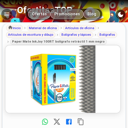
OfertitasTOP
Navegación principal
Ofertas
Promociones
Blog
Inicio
Material de oficina
Artículos de oficina
Artículos de escritura y dibujo
Bolígrafos y lápices
Bolígrafos
Paper Mate InkJoy 100RT bolígrafo retráctil 1 mm negro