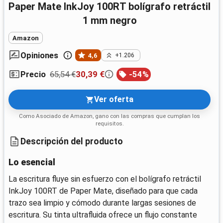
Paper Mate InkJoy 100RT bolígrafo retráctil
1 mm negro
Amazon
Opiniones
4,6
+1.206
65,54 €
30,39 €
-
54
%
Precio
Ver oferta
Como Asociado de Amazon, gano con las compras que cumplan los
requisitos.
Descripción del producto
Lo esencial
La escritura fluye sin esfuerzo con el bolígrafo retráctil
InkJoy 100RT de Paper Mate, diseñado para que cada
trazo sea limpio y cómodo durante largas sesiones de
escritura. Su tinta ultrafluida ofrece un flujo constante