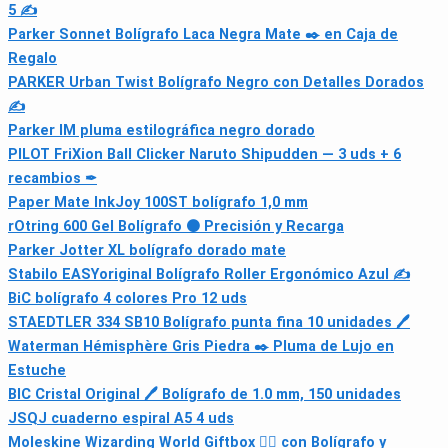
5 ✍
Parker Sonnet Bolígrafo Laca Negra Mate ✒️ en Caja de
Regalo
PARKER Urban Twist Bolígrafo Negro con Detalles Dorados
✍
Parker IM pluma estilográfica negro dorado
PILOT FriXion Ball Clicker Naruto Shipudden — 3 uds + 6
recambios ✒
Paper Mate InkJoy 100ST bolígrafo 1,0 mm
rOtring 600 Gel Bolígrafo ⚫ Precisión y Recarga
Parker Jotter XL bolígrafo dorado mate
Stabilo EASYoriginal Bolígrafo Roller Ergonómico Azul ✍
BiC bolígrafo 4 colores Pro 12 uds
STAEDTLER 334 SB10 Bolígrafo punta fina 10 unidades 🖊
Waterman Hémisphère Gris Piedra ✒️ Pluma de Lujo en
Estuche
BIC Cristal Original 🖊️ Bolígrafo de 1.0 mm, 150 unidades
JSQJ cuaderno espiral A5 4 uds
Moleskine Wizarding World Giftbox 🧙‍♂️ con Bolígrafo y