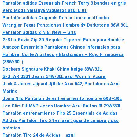
Pantalón adidas Essentials French Terry 3 bandas en gris
Vero Moda Vmtanya Vaqueros azul L 01
Pantalón adidas Originals Denim Loose multicolor
Wrangler Texas Pantalones Hombre 🏞️ Darkstone 36W 30L
Pantalón adidas Z.N.E. New — Gris
G-Star Rovic Zip 3D Regular Tapered Pants para Hombre
Amazon Essentials Pantalones Chinos Informales para
Hombre, Corte Ajustado y Elastizados – Rojo Frambuesa
(38W/30L)
Dockers Signature Khaki Chino beige 33W/32L
G-STAR 3301 Jeans 34W/30L azul Worn In Azure
Jack & Jones Jjipaul Jjflake Akm 542, Pantalones Azul
Marino
Joma Nilo Pantalón de entrenamiento hombre 6XS–3XL
Lee Slim Fit MVP Jeans Hombre Azul Bolton 👖 29W/30L
Pantalón entrenamiento Tiro 25 Essentials de Adidas
Adidas Pantalón Tiro 24 en azul: guía de compra y uso
práctico
Pantalón Tiro 24 de Adidas – azul