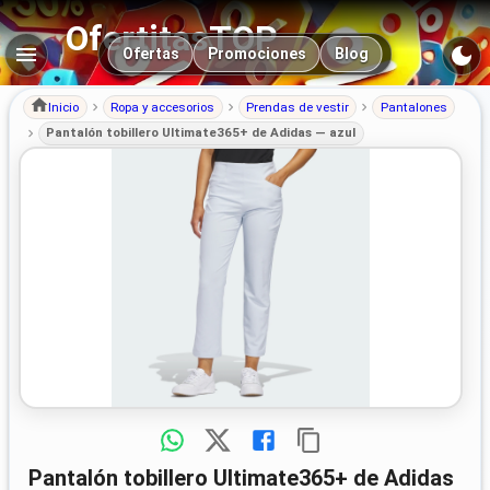
OfertitasTOP
Navegación principal
Ofertas
Promociones
Blog
Inicio
Ropa y accesorios
Prendas de vestir
Pantalones
Pantalón tobillero Ultimate365+ de Adidas — azul
Pantalón tobillero Ultimate365+ de Adidas