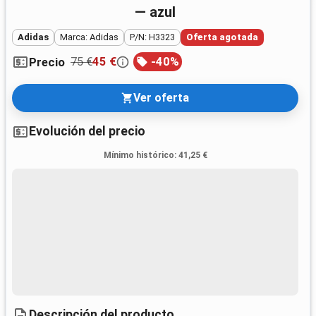
— azul
Adidas
Marca: Adidas
P/N: H3323
Oferta agotada
75 €
45 €
-
40
%
Precio
Ver oferta
Evolución del precio
Mínimo histórico
:
41,25 €
Descripción del producto