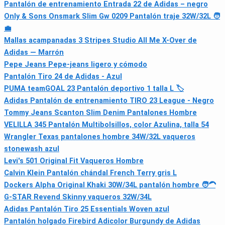
Pantalón de entrenamiento Entrada 22 de Adidas – negro
Only & Sons Onsmark Slim Gw 0209 Pantalón traje 32W/32L 🧑
💼
Mallas acampanadas 3 Stripes Studio All Me X-Over de
Adidas — Marrón
Pepe Jeans Pepe-jeans ligero y cómodo
Pantalón Tiro 24 de Adidas - Azul
PUMA teamGOAL 23 Pantalón deportivo 1 talla L 🏷
Adidas Pantalón de entrenamiento TIRO 23 League - Negro
Tommy Jeans Scanton Slim Denim Pantalones Hombre
VELILLA 345 Pantalón Multibolsillos, color Azulina, talla 54
Wrangler Texas pantalones hombre 34W/32L vaqueros
stonewash azul
Levi's 501 Original Fit Vaqueros Hombre
Calvin Klein Pantalón chándal French Terry gris L
Dockers Alpha Original Khaki 30W/34L pantalón hombre 🧑🦱
G-STAR Revend Skinny vaqueros 32W/34L
Adidas Pantalón Tiro 25 Essentials Woven azul
Pantalón holgado Firebird Adicolor Burgundy de Adidas