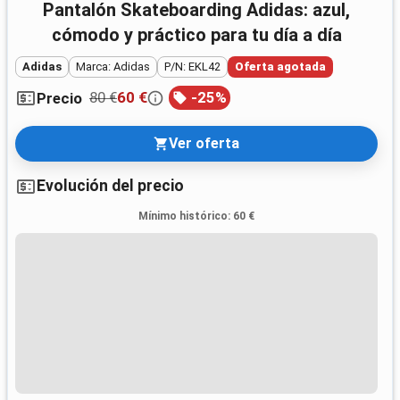
Pantalón Skateboarding Adidas: azul,
cómodo y práctico para tu día a día
Adidas
Marca: Adidas
P/N: EKL42
Oferta agotada
80 €
60 €
-
25
%
Precio
Ver oferta
Evolución del precio
Mínimo histórico
:
60 €