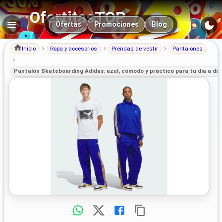
OfertitasTOP
Navegación principal
Ofertas
Promociones
Blog
Inicio
Ropa y accesorios
Prendas de vestir
Pantalones
Pantalón Skateboarding Adidas: azul, cómodo y práctico para tu día a día