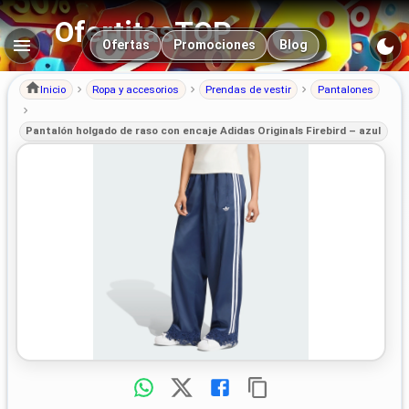
OfertitasTOP
Navegación principal
Ofertas
Promociones
Blog
Inicio
Ropa y accesorios
Prendas de vestir
Pantalones
Pantalón holgado de raso con encaje Adidas Originals Firebird – azul