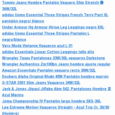
Tommy Jeans Hombre Pantalón Vaquero Slim Stretch 🔵
36W/32L
adidas Uomo Essential Three Stripes French Terry Pant XL
pantalón negro/ blanco
Under Armour Hg Armour Hirise Leg Leggings negro XXL
adidas Uomo Essential Three Stripes Pantalón L
negro/blanco
Vero Moda Vmtanya Vaqueros azul L 01
adidas Essentials Linear Cotton Leggings talle alto
Wrangler Texas Pantalones 33W/30L vaqueros Darkstone
Wrangler Authentics Zm100bn Jeans hombre ajuste regular
Amazon Essentials Pantalón vaquero recto 30W/32L
Dockers Alpha Original Khaki 40W Pantalón hombre marrón
G-STAR 3301 Slim Jeans Vaqueros 34W/32L
Jack & Jones Jjipaul Jjflake Akm 542, Pantalones Hombre 👖
Azul Marino
Joma Championship IV Pantalón largo hombre 5XS-3XL
Lee Extreme Motion Vaqueros Straight - Azul Trip Cr, 30/30
(Hombre)