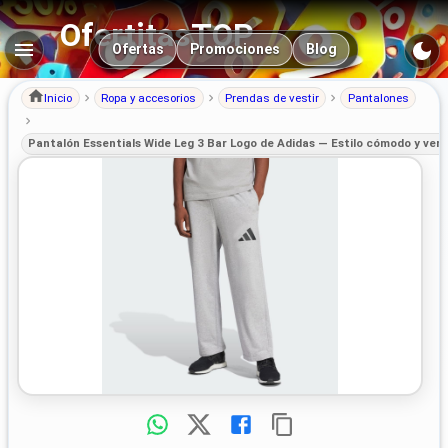
OfertitasTOP
Navegación principal
Ofertas
Promociones
Blog
Inicio
Ropa y accesorios
Prendas de vestir
Pantalones
Pantalón Essentials Wide Leg 3 Bar Logo de Adidas — Estilo cómodo y versát