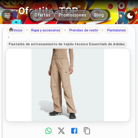
OfertitasTOP
Navegación principal
Ofertas
Promociones
Blog
Inicio
Ropa y accesorios
Prendas de vestir
Pantalones
Pantalón de entrenamiento de tejido técnico Essentials de Adidas