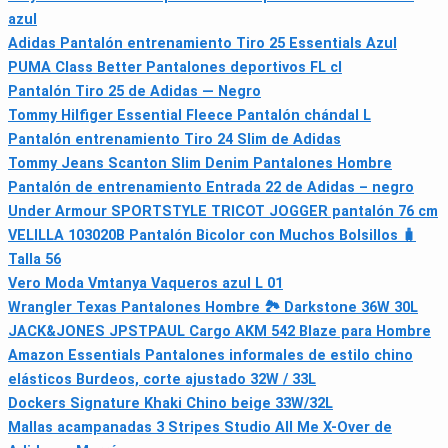
azul
Adidas Pantalón entrenamiento Tiro 25 Essentials Azul
PUMA Class Better Pantalones deportivos FL cl
Pantalón Tiro 25 de Adidas — Negro
Tommy Hilfiger Essential Fleece Pantalón chándal L
Pantalón entrenamiento Tiro 24 Slim de Adidas
Tommy Jeans Scanton Slim Denim Pantalones Hombre
Pantalón de entrenamiento Entrada 22 de Adidas – negro
Under Armour SPORTSTYLE TRICOT JOGGER pantalón 76 cm
VELILLA 103020B Pantalón Bicolor con Muchos Bolsillos 🧳
Talla 56
Vero Moda Vmtanya Vaqueros azul L 01
Wrangler Texas Pantalones Hombre 🏞️ Darkstone 36W 30L
JACK&JONES JPSTPAUL Cargo AKM 542 Blaze para Hombre
Amazon Essentials Pantalones informales de estilo chino
elásticos Burdeos, corte ajustado 32W / 33L
Dockers Signature Khaki Chino beige 33W/32L
Mallas acampanadas 3 Stripes Studio All Me X-Over de