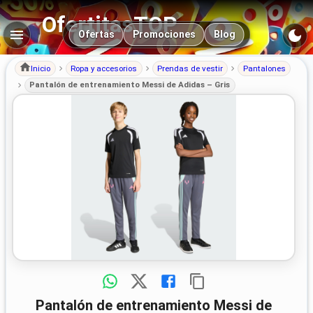
OfertitasTOP
Navegación principal
Ofertas
Promociones
Blog
Inicio
Ropa y accesorios
Prendas de vestir
Pantalones
Pantalón de entrenamiento Messi de Adidas – Gris
Pantalón de entrenamiento Messi de