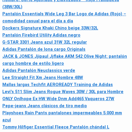
(38W/30L)
Pantalón Essentials Wide Leg 3 Bar Logo de Adidas (Rojo) –
comodidad casual para el día a día
Dockers Signature Khaki Chino beige 33W/32L
Pantalón Firebird Utility Adidas negro
G-STAR 3301 Jeans azul 31W 32L regular
Adidas Pantalón de lona cargo Originals
JACK & JONES Jjipaul Jjflake AKM 542 Olive Night: pantalón
cargo hombre de estilo ligero
Adidas Pantalón Neuclassics verde
Lee Straight Fit Xm Jeans Hombre 48W
Mallas largas Techfit AEROREADY Training de Adidas
Levi's 511 Slim Jeans Rogue Waves 30W / 30L para Hombre
ONLY Onlhope Ex HW Wide Dnm Add465 Vaqueros 27W
Pepe-jeans Jeans clásicos de tiro medio
Playshoes Rain Pants pantalones impermeables 5.000 mm
azul
Tommy Hilfiger Essential Fleece Pantalón chándal L