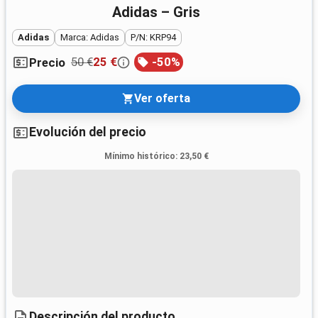
Adidas – Gris
Adidas
Marca: Adidas
P/N: KRP94
50 €
25 €
-
50
%
Precio
Ver oferta
Evolución del precio
Mínimo histórico
:
23,50 €
Descripción del producto