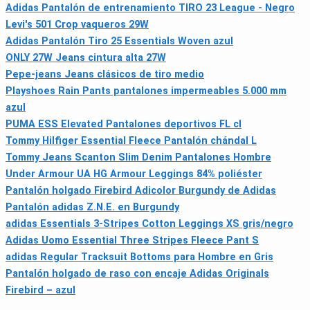
Adidas Pantalón de entrenamiento TIRO 23 League - Negro
Levi's 501 Crop vaqueros 29W
Adidas Pantalón Tiro 25 Essentials Woven azul
ONLY 27W Jeans cintura alta 27W
Pepe-jeans Jeans clásicos de tiro medio
Playshoes Rain Pants pantalones impermeables 5.000 mm
azul
PUMA ESS Elevated Pantalones deportivos FL cl
Tommy Hilfiger Essential Fleece Pantalón chándal L
Tommy Jeans Scanton Slim Denim Pantalones Hombre
Under Armour UA HG Armour Leggings 84% poliéster
Pantalón holgado Firebird Adicolor Burgundy de Adidas
Pantalón adidas Z.N.E. en Burgundy
adidas Essentials 3‑Stripes Cotton Leggings XS gris/negro
Adidas Uomo Essential Three Stripes Fleece Pant S
adidas Regular Tracksuit Bottoms para Hombre en Gris
Pantalón holgado de raso con encaje Adidas Originals
Firebird – azul