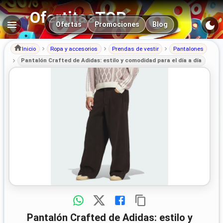
OfertitasTOP
Navegación principal
Ofertas
Promociones
Blog
Inicio
Ropa y accesorios
Prendas de vestir
Pantalones
Pantalón Crafted de Adidas: estilo y comodidad para el día a día
Pantalón Crafted de Adidas: estilo y