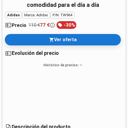
comodidad para el día a día
Adidas
Marca: Adidas
P/N: TW964
110 €
77 €
-
30
%
Precio
Ver oferta
Evolución del precio
Histórico de precios
: —
Descripción del producto