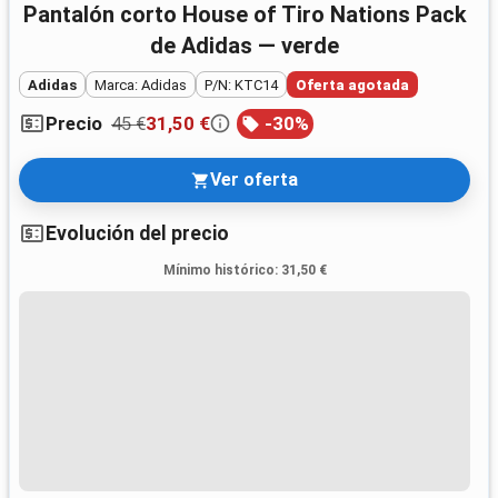
Pantalón corto House of Tiro Nations Pack
de Adidas — verde
Adidas
Marca: Adidas
P/N: KTC14
Oferta agotada
45 €
31,50 €
-
30
%
Precio
Ver oferta
Evolución del precio
Mínimo histórico
:
31,50 €