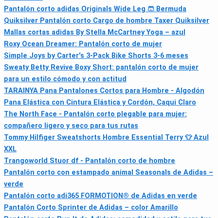
Pantalón corto adidas Originals Wide Leg 🩳 Bermuda
Quiksilver Pantalón corto Cargo de hombre Taxer Quiksilver
Mallas cortas adidas By Stella McCartney Yoga – azul
Roxy Ocean Dreamer: Pantalón corto de mujer
Simple Joys by Carter's 3-Pack Bike Shorts 3-6 meses
Sweaty Betty Revive Boxy Short: pantalón corto de mujer
para un estilo cómodo y con actitud
TARAINYA Pana Pantalones Cortos para Hombre - Algodón
Pana Elástica con Cintura Elástica y Cordón, Caqui Claro
The North Face - Pantalón corto plegable para mujer:
compañero ligero y seco para tus rutas
Tommy Hilfiger Sweatshorts Hombre Essential Terry 👕 Azul
XXL
Trangoworld Stuor df - Pantalón corto de hombre
Pantalón corto con estampado animal Seasonals de Adidas –
verde
Pantalón corto adi365 FORMOTION® de Adidas en verde
Pantalón Corto Sprinter de Adidas – color Amarillo