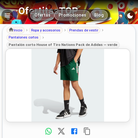
OfertitasTOP
Navegación principal
Ofertas
Promociones
Blog
Inicio
Ropa y accesorios
Prendas de vestir
Pantalones cortos
Pantalón corto House of Tiro Nations Pack de Adidas — verde