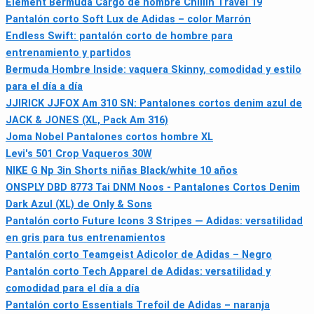
Element Bermuda Cargo de hombre Chillin Travel 19
Pantalón corto Soft Lux de Adidas – color Marrón
Endless Swift: pantalón corto de hombre para
entrenamiento y partidos
Bermuda Hombre Inside: vaquera Skinny, comodidad y estilo
para el día a día
JJIRICK JJFOX Am 310 SN: Pantalones cortos denim azul de
JACK & JONES (XL, Pack Am 316)
Joma Nobel Pantalones cortos hombre XL
Levi's 501 Crop Vaqueros 30W
NIKE G Np 3in Shorts niñas Black/white 10 años
ONSPLY DBD 8773 Tai DNM Noos - Pantalones Cortos Denim
Dark Azul (XL) de Only & Sons
Pantalón corto Future Icons 3 Stripes — Adidas: versatilidad
en gris para tus entrenamientos
Pantalón corto Teamgeist Adicolor de Adidas – Negro
Pantalón corto Tech Apparel de Adidas: versatilidad y
comodidad para el día a día
Pantalón corto Essentials Trefoil de Adidas – naranja