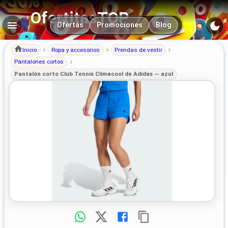
OfertitasTOP
Navegación principal
Ofertas
Promociones
Blog
Inicio
Ropa y accesorios
Prendas de vestir
Pantalones cortos
Pantalón corto Club Tennis Climacool de Adidas — azul