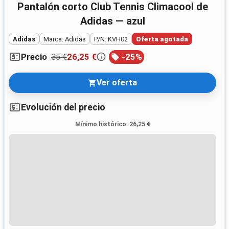
Pantalón corto Club Tennis Climacool de
Adidas — azul
Adidas
Marca: Adidas
P/N: KVH02
Oferta agotada
35 €
26,25 €
-
25
%
Precio
Ver oferta
Evolución del precio
Mínimo histórico
:
26,25 €