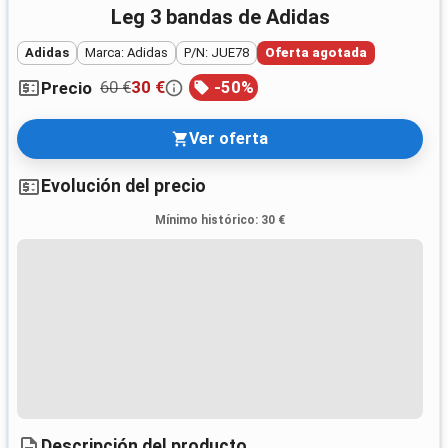
Leg 3 bandas de Adidas
Adidas
Marca: Adidas
P/N: JUE78
Oferta agotada
60 €
30 €
-
50
%
Precio
Ver oferta
Evolución del precio
Mínimo histórico
:
30 €
Descripción del producto