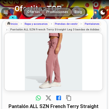
OfertitasTOP
Navegación principal
Ofertas
Promociones
Blog
Inicio
Ropa y accesorios
Prendas de vestir
Pantalones
Pantalón ALL SZN French Terry Straight Leg 3 bandas de Adidas
Pantalón ALL SZN French Terry Straight