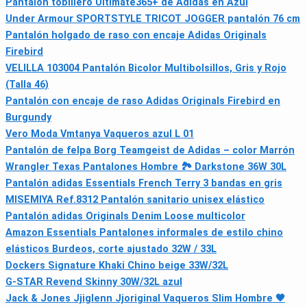
Pantalón tobillero Ultimate365+ de Adidas en Azul
Under Armour SPORTSTYLE TRICOT JOGGER pantalón 76 cm
Pantalón holgado de raso con encaje Adidas Originals
Firebird
VELILLA 103004 Pantalón Bicolor Multibolsillos, Gris y Rojo
(Talla 46)
Pantalón con encaje de raso Adidas Originals Firebird en
Burgundy
Vero Moda Vmtanya Vaqueros azul L 01
Pantalón de felpa Borg Teamgeist de Adidas – color Marrón
Wrangler Texas Pantalones Hombre 🏞️ Darkstone 36W 30L
Pantalón adidas Essentials French Terry 3 bandas en gris
MISEMIYA Ref.8312 Pantalón sanitario unisex elástico
Pantalón adidas Originals Denim Loose multicolor
Amazon Essentials Pantalones informales de estilo chino
elásticos Burdeos, corte ajustado 32W / 33L
Dockers Signature Khaki Chino beige 33W/32L
G-STAR Revend Skinny 30W/32L azul
Jack & Jones Jjiglenn Jjoriginal Vaqueros Slim Hombre 🖤