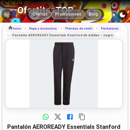
OfertitasTOP
Navegación principal
Ofertas
Promociones
Blog
Inicio
Ropa y accesorios
Prendas de vestir
Pantalones
Pantalón AEROREADY Essentials Stanford de Adidas – negro
Pantalón AEROREADY Essentials Stanford