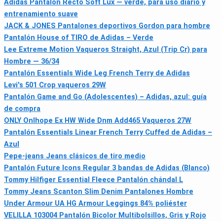
Adidas Pantalón Recto Soft Lux — verde, para uso diario y
entrenamiento suave
JACK & JONES Pantalones deportivos Gordon para hombre
Pantalón House of TIRO de Adidas – Verde
Lee Extreme Motion Vaqueros Straight, Azul (Trip Cr) para
Hombre — 36/34
Pantalón Essentials Wide Leg French Terry de Adidas
Levi's 501 Crop vaqueros 29W
Pantalón Game and Go (Adolescentes) – Adidas, azul: guía
de compra
ONLY Onlhope Ex HW Wide Dnm Add465 Vaqueros 27W
Pantalón Essentials Linear French Terry Cuffed de Adidas –
Azul
Pepe-jeans Jeans clásicos de tiro medio
Pantalón Future Icons Regular 3 bandas de Adidas (Blanco)
Tommy Hilfiger Essential Fleece Pantalón chándal L
Tommy Jeans Scanton Slim Denim Pantalones Hombre
Under Armour UA HG Armour Leggings 84% poliéster
VELILLA 103004 Pantalón Bicolor Multibolsillos, Gris y Rojo