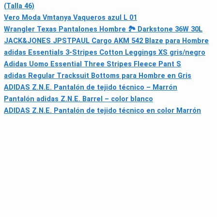
(Talla 46)
Vero Moda Vmtanya Vaqueros azul L 01
Wrangler Texas Pantalones Hombre 🏞️ Darkstone 36W 30L
JACK&JONES JPSTPAUL Cargo AKM 542 Blaze para Hombre
adidas Essentials 3‑Stripes Cotton Leggings XS gris/negro
Adidas Uomo Essential Three Stripes Fleece Pant S
adidas Regular Tracksuit Bottoms para Hombre en Gris
ADIDAS Z.N.E. Pantalón de tejido técnico – Marrón
Pantalón adidas Z.N.E. Barrel – color blanco
ADIDAS Z.N.E. Pantalón de tejido técnico en color Marrón