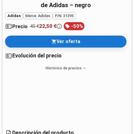
de Adidas – negro
Adidas
Marca: Adidas
P/N: 31395
45 €
22,50 €
-
50
%
Precio
Ver oferta
Evolución del precio
Histórico de precios
: —
Descripción del producto