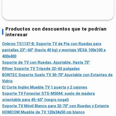
Productos con descuentos que te podrían
interesar
Onkron TS1137-B: Soporte TV de Pie con Ruedas para
pantallas 23"–60" (hasta 40 kg) y montaje VESA 100x100 a
400x400
Soporte de TV con Ruedas, Ajustable, Hasta 75"
Rfiver Soporte TV Trípode 32–65 pulgadas
BONTEC Soporte Suelo TV 30-70" Ajustable con Estantes de
Vidrio
El Corte Inglés Mueble TV 1 puerta y 2 cajones
Soporte TV Fonestar STS-M5044: suelo de madera
orientable para 45–65" (negro nogal)
Soporte TV Móvil Blanco para 32-70" con Ruedas y Estante
HOMCOM Mueble de TV 120x34x50 cm blanco