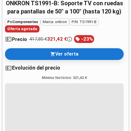
ONKRON TS1991-B: Soporte TV con ruedas
para pantallas de 50" a 100" (hasta 120 kg)
PcComponentes
Marca: onkron
P/N: TS1991-B
Oferta agotada
417,85 €
321,42 €
-
23
%
Precio
Ver oferta
Evolución del precio
Mínimo histórico
:
321,42 €