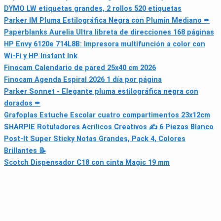
DYMO LW etiquetas grandes, 2 rollos 520 etiquetas
Parker IM Pluma Estilográfica Negra con Plumín Mediano ✒
Paperblanks Aurelia Ultra libreta de direcciones 168 páginas
HP Envy 6120e 714L8B: Impresora multifunción a color con
Wi‑Fi y HP Instant Ink
Finocam Calendario de pared 25x40 cm 2026
Finocam Agenda Espiral 2026 1 día por página
Parker Sonnet - Elegante pluma estilográfica negra con
dorados ✒
Grafoplas Estuche Escolar cuatro compartimentos 23x12cm
SHARPIE Rotuladores Acrílicos Creativos ✍️ 6 Piezas Blanco
Post-It Super Sticky Notas Grandes, Pack 4, Colores
Brillantes 📝
Scotch Dispensador C18 con cinta Magic 19 mm