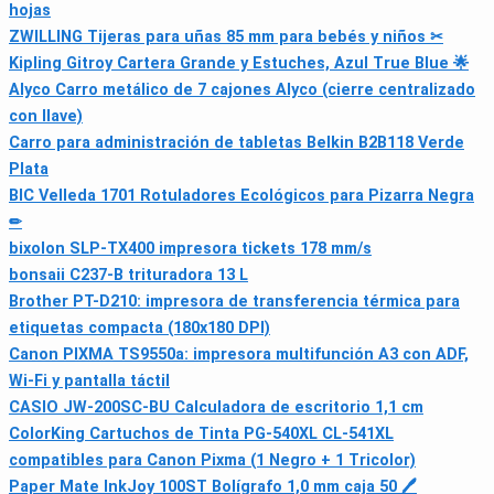
hojas
ZWILLING Tijeras para uñas 85 mm para bebés y niños ✂
Kipling Gitroy Cartera Grande y Estuches, Azul True Blue 🌟
Alyco Carro metálico de 7 cajones Alyco (cierre centralizado
con llave)
Carro para administración de tabletas Belkin B2B118 Verde
Plata
BIC Velleda 1701 Rotuladores Ecológicos para Pizarra Negra
✏
bixolon SLP-TX400 impresora tickets 178 mm/s
bonsaii C237-B trituradora 13 L
Brother PT-D210: impresora de transferencia térmica para
etiquetas compacta (180x180 DPI)
Canon PIXMA TS9550a: impresora multifunción A3 con ADF,
Wi‑Fi y pantalla táctil
CASIO JW-200SC-BU Calculadora de escritorio 1,1 cm
ColorKing Cartuchos de Tinta PG-540XL CL-541XL
compatibles para Canon Pixma (1 Negro + 1 Tricolor)
Paper Mate InkJoy 100ST Bolígrafo 1,0 mm caja 50 🖊