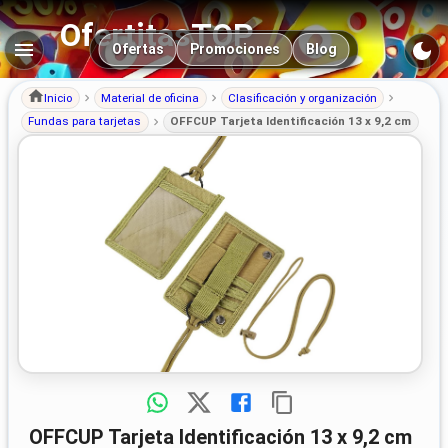
OfertitasTOP
Navegación principal
Ofertas
Promociones
Blog
Inicio
Material de oficina
Clasificación y organización
Fundas para tarjetas
OFFCUP Tarjeta Identificación 13 x 9,2 cm
OFFCUP Tarjeta Identificación 13 x 9,2 cm