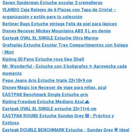
Seven Spiderman Estuche escolar 3 cremalleras
VLANDO Caja Relojes de 6 Plazas con Tapa de Cristal –
organización y estilo para tu colección
Berliner Bags Estuche vintage Felix de piel para lápices
Disney Neceser Mickey Mountains ABS 9 L en denim
Eastpak OVAL XL SINGLE Estuche Ultra Marine
Grafoplás Estuche Escolar Tres Compartimentos con Solapa
| Mint
Kipling 50 Pens Estuche rosa Geo Shell
Mr. Wonderful - Estuche con 3 bolígrafos ✨ Aprovecha cada
momento
Pepe Jeans Aris Estuche triple 22×10×9 cm
Disney Magic Ice Neceser de viaje para niñas, azul
EASTPAK Benchmark Single Estuche gris
Kipling Freedom Estuche Mediano Azul 🌊
Eastpak OVAL XL SINGLE estuche 22×11×6 cm
EASTPAK ROUND Estuche Sunday Grey 🎒 - Práctico y
Estiloso
Eastpak DOUBLE BENCHMARK Estuche - Sunday Grey 🌟 Ideal