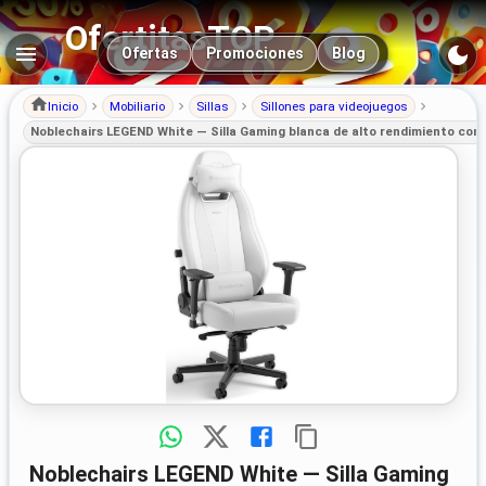
OfertitasTOP
Navegación principal
Ofertas
Promociones
Blog
Inicio
Mobiliario
Sillas
Sillones para videojuegos
Noblechairs LEGEND White — Silla Gaming blanca de alto rendimiento co
Noblechairs LEGEND White — Silla Gaming