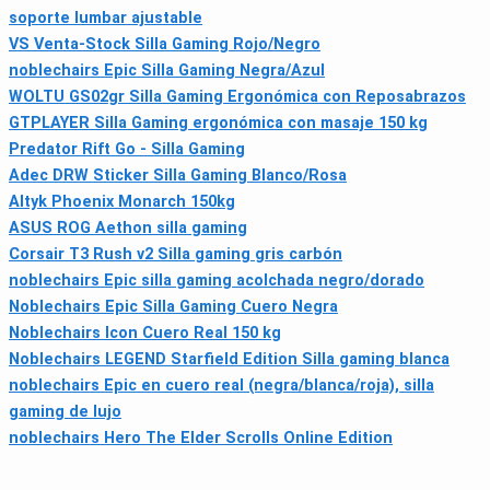
soporte lumbar ajustable
VS Venta-Stock Silla Gaming Rojo/Negro
noblechairs Epic Silla Gaming Negra/Azul
WOLTU GS02gr Silla Gaming Ergonómica con Reposabrazos
GTPLAYER Silla Gaming ergonómica con masaje 150 kg
Predator Rift Go - Silla Gaming
Adec DRW Sticker Silla Gaming Blanco/Rosa
Altyk Phoenix Monarch 150kg
ASUS ROG Aethon silla gaming
Corsair T3 Rush v2 Silla gaming gris carbón
noblechairs Epic silla gaming acolchada negro/dorado
Noblechairs Epic Silla Gaming Cuero Negra
Noblechairs Icon Cuero Real 150 kg
Noblechairs LEGEND Starfield Edition Silla gaming blanca
noblechairs Epic en cuero real (negra/blanca/roja), silla
gaming de lujo
noblechairs Hero The Elder Scrolls Online Edition