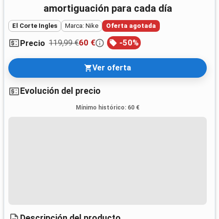
amortiguación para cada día
El Corte Ingles
Marca: Nike
Oferta agotada
119,99 €
60 €
-
50
%
Precio
Ver oferta
Evolución del precio
Mínimo histórico
:
60 €
Descripción del producto