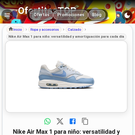
OfertitasTOP
Navegación principal
Ofertas
Promociones
Blog
Inicio
Ropa y accesorios
Calzado
Nike Air Max 1 para niño: versatilidad y amortiguación para cada día
Nike Air Max 1 para niño: versatilidad y