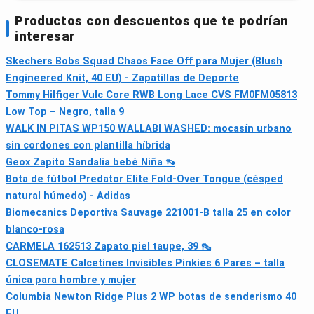
Productos con descuentos que te podrían
interesar
Skechers Bobs Squad Chaos Face Off para Mujer (Blush
Engineered Knit, 40 EU) - Zapatillas de Deporte
Tommy Hilfiger Vulc Core RWB Long Lace CVS FM0FM05813
Low Top – Negro, talla 9
WALK IN PITAS WP150 WALLABI WASHED: mocasín urbano
sin cordones con plantilla híbrida
Geox Zapito Sandalia bebé Niña 👡
Bota de fútbol Predator Elite Fold-Over Tongue (césped
natural húmedo) - Adidas
Biomecanics Deportiva Sauvage 221001-B talla 25 en color
blanco-rosa
CARMELA 162513 Zapato piel taupe, 39 👠
CLOSEMATE Calcetines Invisibles Pinkies 6 Pares – talla
única para hombre y mujer
Columbia Newton Ridge Plus 2 WP botas de senderismo 40
EU