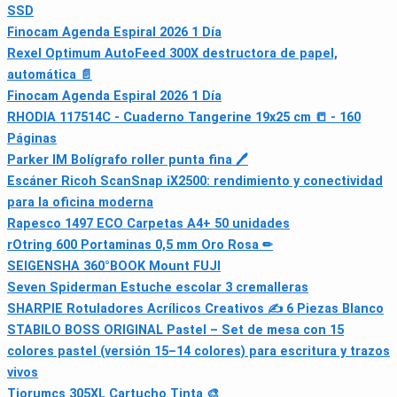
SSD
Finocam Agenda Espiral 2026 1 Día
Rexel Optimum AutoFeed 300X destructora de papel,
automática 📄
Finocam Agenda Espiral 2026 1 Día
RHODIA 117514C - Cuaderno Tangerine 19x25 cm 📒 - 160
Páginas
Parker IM Bolígrafo roller punta fina 🖊
Escáner Ricoh ScanSnap iX2500: rendimiento y conectividad
para la oficina moderna
Rapesco 1497 ECO Carpetas A4+ 50 unidades
rOtring 600 Portaminas 0,5 mm Oro Rosa ✏
SEIGENSHA 360°BOOK Mount FUJI
Seven Spiderman Estuche escolar 3 cremalleras
SHARPIE Rotuladores Acrílicos Creativos ✍️ 6 Piezas Blanco
STABILO BOSS ORIGINAL Pastel – Set de mesa con 15
colores pastel (versión 15–14 colores) para escritura y trazos
vivos
Tiorumcs 305XL Cartucho Tinta 🎨