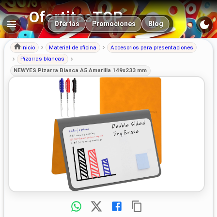
OfertitasTOP
Navegación principal
Ofertas
Promociones
Blog
Inicio
Material de oficina
Accesorios para presentaciones
Pizarras blancas
NEWYES Pizarra Blanca A5 Amarilla 149x233 mm