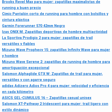
Brooks Revel Max para mujer: zapatillas maximalistas de
running a buen precio
Cimic Pantalón corto de running para hombre con bolsillos y
cintura elástica
Garmin Forerunner 570 42mm Negro
Izas ONIX M. Zapatillas deportivas de hombre multiactividad
La Sportiva Prodigio 2 para mujer: zapatillas de trail
versátiles y fiables
Mizuno Wave Prophecy 15: zapatillas Infinity Wave para mujer
y hombre
Mizuno Wave Serene 2: zapatillas de running de hombre para
amortiguación excepcional
Salomon Alphaglide GTX W: Zapatillas de trail para mujer,
versátiles y con agarre seguro
adidas Adizero Adios Pro 4 para mujer: velocidad y eficiencia
en cada kilómetro
ASICS GEL-CUMULUS 16 – Zapatillas casual unisex
Salomon XT-Pathway 2 Iridescent para mujer: trail ligero con
estilo dinámico