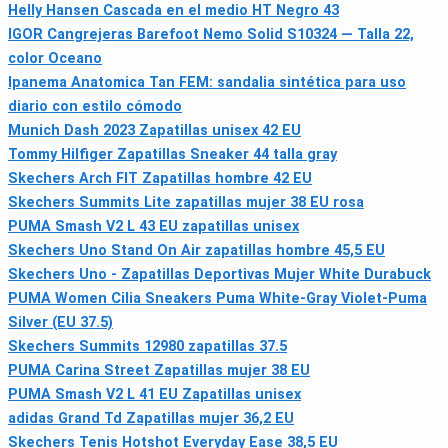
Helly Hansen Cascada en el medio HT Negro 43
IGOR Cangrejeras Barefoot Nemo Solid S10324 — Talla 22,
color Oceano
Ipanema Anatomica Tan FEM: sandalia sintética para uso
diario con estilo cómodo
Munich Dash 2023 Zapatillas unisex 42 EU
Tommy Hilfiger Zapatillas Sneaker 44 talla gray
Skechers Arch FIT Zapatillas hombre 42 EU
Skechers Summits Lite zapatillas mujer 38 EU rosa
PUMA Smash V2 L 43 EU zapatillas unisex
Skechers Uno Stand On Air zapatillas hombre 45,5 EU
Skechers Uno - Zapatillas Deportivas Mujer White Durabuck
PUMA Women Cilia Sneakers Puma White-Gray Violet-Puma
Silver (EU 37.5)
Skechers Summits 12980 zapatillas 37.5
PUMA Carina Street Zapatillas mujer 38 EU
PUMA Smash V2 L 41 EU Zapatillas unisex
adidas Grand Td Zapatillas mujer 36,2 EU
Skechers Tenis Hotshot Everyday Ease 38,5 EU