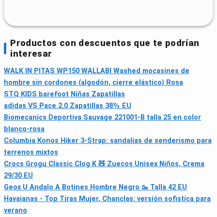
Productos con descuentos que te podrían
interesar
WALK IN PITAS WP150 WALLABI Washed mocasines de
hombre sin cordones (algodón, cierre elástico) Rosa
STQ KIDS barefoot Niñas Zapatillas
adidas VS Pace 2.0 Zapatillas 38⅔ EU
Biomecanics Deportiva Sauvage 221001-B talla 25 en color
blanco-rosa
Columbia Konos Hiker 3-Strap: sandalias de senderismo para
terrenos mixtos
Crocs Grogu Classic Clog K 🧸 Zuecos Unisex Niños, Crema
29/30 EU
Geox U Andalo A Botines Hombre Negro 🥾 Talla 42 EU
Havaianas - Top Tiras Mujer, Chanclas: versión sofistica para
verano