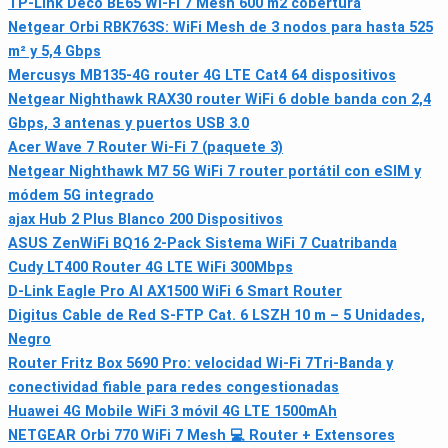
TP-Link Deco BE65 Wi-Fi 7 Mesh 600 m2 cobertura
Netgear Orbi RBK763S: WiFi Mesh de 3 nodos para hasta 525
m² y 5,4 Gbps
Mercusys MB135-4G router 4G LTE Cat4 64 dispositivos
Netgear Nighthawk RAX30 router WiFi 6 doble banda con 2,4
Gbps, 3 antenas y puertos USB 3.0
Acer Wave 7 Router Wi‑Fi 7 (paquete 3)
Netgear Nighthawk M7 5G WiFi 7 router portátil con eSIM y
módem 5G integrado
ajax Hub 2 Plus Blanco 200 Dispositivos
ASUS ZenWiFi BQ16 2-Pack Sistema WiFi 7 Cuatribanda
Cudy LT400 Router 4G LTE WiFi 300Mbps
D-Link Eagle Pro AI AX1500 WiFi 6 Smart Router
Digitus Cable de Red S-FTP Cat. 6 LSZH 10 m – 5 Unidades,
Negro
Router Fritz Box 5690 Pro: velocidad Wi‑Fi 7Tri‑Banda y
conectividad fiable para redes congestionadas
Huawei 4G Mobile WiFi 3 móvil 4G LTE 1500mAh
NETGEAR Orbi 770 WiFi 7 Mesh 💻 Router + Extensores