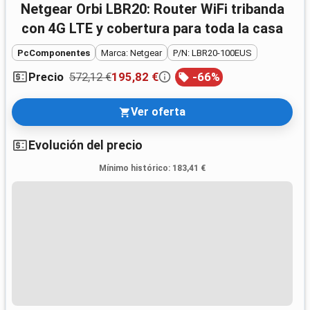
Netgear Orbi LBR20: Router WiFi tribanda
con 4G LTE y cobertura para toda la casa
PcComponentes
Marca: Netgear
P/N: LBR20-100EUS
572,12 €
195,82 €
-
66
%
Precio
Ver oferta
Evolución del precio
Mínimo histórico
:
183,41 €