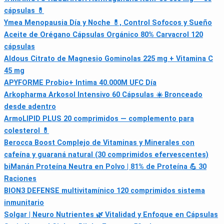
cápsulas 💊
Ymea Menopausia Día y Noche 💊, Control Sofocos y Sueño
Aceite de Orégano Cápsulas Orgánico 80% Carvacrol 120
cápsulas
Aldous Citrato de Magnesio Gominolas 225 mg + Vitamina C
45 mg
APYFORME Probio+ Intima 40.000M UFC Día
Arkopharma Arkosol Intensivo 60 Cápsulas ☀️ Bronceado
desde adentro
ArmoLIPID PLUS 20 comprimidos — complemento para
colesterol 💊
Berocca Boost Complejo de Vitaminas y Minerales con
cafeína y guaraná natural (30 comprimidos efervescentes)
biManán Proteína Neutra en Polvo | 81% de Proteína 💪 30
Raciones
BION3 DEFENSE multivitamínico 120 comprimidos sistema
inmunitario
Solgar | Neuro Nutrientes 🌿 Vitalidad y Enfoque en Cápsulas