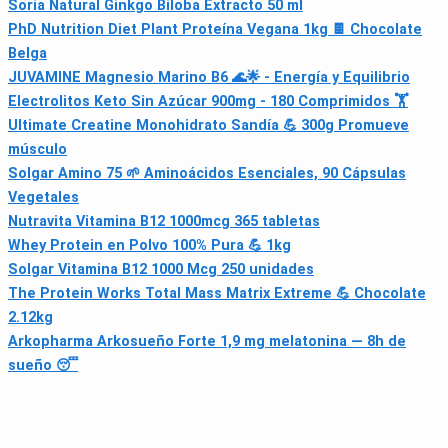
Soria Natural Ginkgo Biloba Extracto 50 ml
PhD Nutrition Diet Plant Proteína Vegana 1kg 🍫 Chocolate
Belga
JUVAMINE Magnesio Marino B6 🌊🌟 - Energía y Equilibrio
Electrolitos Keto Sin Azúcar 900mg - 180 Comprimidos 🏋
Ultimate Creatine Monohidrato Sandía 💪 300g Promueve
músculo
Solgar Amino 75 🌱 Aminoácidos Esenciales, 90 Cápsulas
Vegetales
Nutravita Vitamina B12 1000mcg 365 tabletas
Whey Protein en Polvo 100% Pura 💪 1kg
Solgar Vitamina B12 1000 Mcg 250 unidades
The Protein Works Total Mass Matrix Extreme 💪 Chocolate
2.12kg
Arkopharma Arkosueño Forte 1,9 mg melatonina — 8h de
sueño 😴