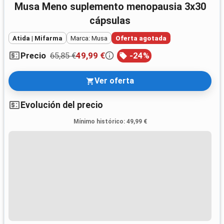
Musa Meno suplemento menopausia 3x30
cápsulas
Atida | Mifarma
Marca: Musa
Oferta agotada
65,85 €
49,99 €
-
24
%
Precio
Ver oferta
Evolución del precio
Mínimo histórico
:
49,99 €