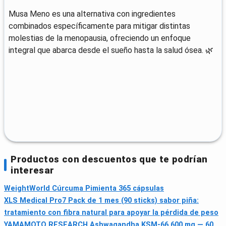
Musa Meno es una alternativa con ingredientes
combinados específicamente para mitigar distintas
molestias de la menopausia, ofreciendo un enfoque
integral que abarca desde el sueño hasta la salud ósea. 🌿
Productos con descuentos que te podrían
interesar
WeightWorld Cúrcuma Pimienta 365 cápsulas
XLS Medical Pro7 Pack de 1 mes (90 sticks) sabor piña:
tratamiento con fibra natural para apoyar la pérdida de peso
YAMAMOTO RESEARCH Ashwagandha KSM-66 600 mg — 60