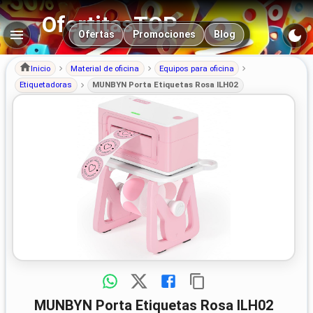
OfertitasTOP
Navegación principal
Ofertas
Promociones
Blog
Inicio
Material de oficina
Equipos para oficina
Etiquetadoras
MUNBYN Porta Etiquetas Rosa ILH02
MUNBYN Porta Etiquetas Rosa ILH02