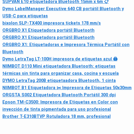
SUPVAN E10 etiquetadora Bluetooth 15mm x 6m 📋
Dymo LabelManager Executive 640 CB portátil Bluetooth y
USB-C para etiquetas
bixolon SLP-TX400 impresora tickets 178 mm/s
ORGBRO X1 Etiquetadora portátil Bluetooth
ORGBRO X1 Etiquetadora portátil Bluetooth
ORGBRO X1: Etiquetadoras e Impresora Térmica Portátil con
Bluetooth
Dymo LetraTag LT-100H impresora de etiquetas azul 🖨
NIIMBOT D110 Mini etiquetadora Bluetooth: etiquetas
térmicas sin tinta para organizar casa, cocina y escuela
DYMO LetraTag 200B etiquetaadora Bluetooth, 1 cinta
NIIMBOT B1 Etiquetadora ✂️ Impresora de Etiquetas 50x30mm
ORGSTA S002 Etiquetadora Bluetooth Portátil 300 dpi
Epson TM-C3500: Impresora de Etiquetas en Color con
inyección de tinta pigmentada para uso profesional
Brother T-E310BTVP Rotuladora 18 mm, profesional