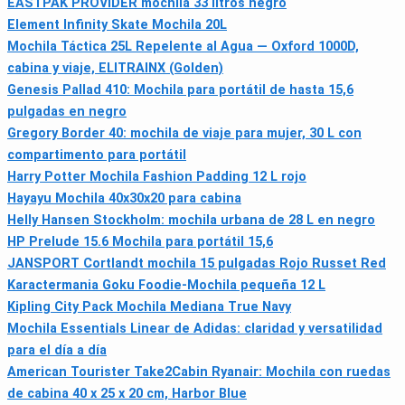
EASTPAK PROVIDER mochila 33 litros negro
Element Infinity Skate Mochila 20L
Mochila Táctica 25L Repelente al Agua — Oxford 1000D,
cabina y viaje, ELITRAINX (Golden)
Genesis Pallad 410: Mochila para portátil de hasta 15,6
pulgadas en negro
Gregory Border 40: mochila de viaje para mujer, 30 L con
compartimento para portátil
Harry Potter Mochila Fashion Padding 12 L rojo
Hayayu Mochila 40x30x20 para cabina
Helly Hansen Stockholm: mochila urbana de 28 L en negro
HP Prelude 15.6 Mochila para portátil 15,6
JANSPORT Cortlandt mochila 15 pulgadas Rojo Russet Red
Karactermania Goku Foodie-Mochila pequeña 12 L
Kipling City Pack Mochila Mediana True Navy
Mochila Essentials Linear de Adidas: claridad y versatilidad
para el día a día
American Tourister Take2Cabin Ryanair: Mochila con ruedas
de cabina 40 x 25 x 20 cm, Harbor Blue