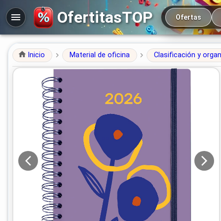
Navegación prin
OfertitasTOP
Ofertas
Inicio
Material de oficina
Clasificación y orga