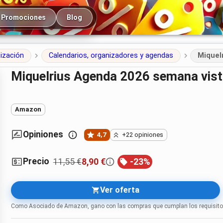
cipal
Promociones
Blog
nización
Calendarios, organizadores y agendas
Miquel
Miquelrius Agenda 2026 semana vi
Amazon
Opiniones
4,7
+22 opiniones
Precio
11,55 €
8,90 €
-
23
%
Ver oferta
Como Asociado de Amazon, gano con las compras que cumplan los requisito