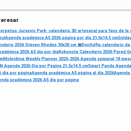
teresar
Perpetuo Jurassic Park: calendario 3D artesanal para fans de la
zul
Agenda académica A5 2026 página por día 21,5x14,5 cm
Golday
endario 2026 Steven Rhodes 30x30 cm 📅
Donfulfip calendario de
adémica 2026 A5 día por día
Kokonote Calendario 2026 Pared G
mm
Moleskine Weekly Planner 2025-2026 Agenda semanal 18 mese
 Agenda 2026 Día por Página 21,5x14,5 cm
Smart Panda Agenda
 día por página
Agenda académica A5 página al día 2026
Agenda 
nda académica 2026 A5 día por página