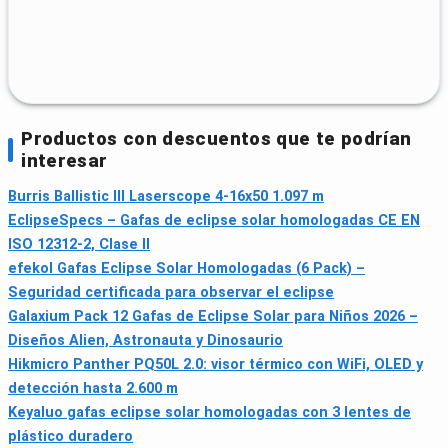
Productos con descuentos que te podrían
interesar
Burris Ballistic III Laserscope 4-16x50 1.097 m
EclipseSpecs – Gafas de eclipse solar homologadas CE EN
ISO 12312-2, Clase II
efekol Gafas Eclipse Solar Homologadas (6 Pack) –
Seguridad certificada para observar el eclipse
Galaxium Pack 12 Gafas de Eclipse Solar para Niños 2026 –
Diseños Alien, Astronauta y Dinosaurio
Hikmicro Panther PQ50L 2.0: visor térmico con WiFi, OLED y
detección hasta 2.600 m
Keyaluo gafas eclipse solar homologadas con 3 lentes de
plástico duradero