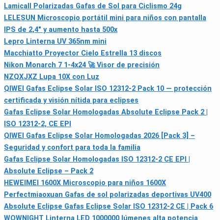
Lamicall Polarizadas Gafas de Sol para Ciclismo 24g
LELESUN Microscopio portátil mini para niños con pantalla
IPS de 2,4" y aumento hasta 500x
Lepro Linterna UV 365nm mini
Macchiatto Proyector Cielo Estrella 13 discos
Nikon Monarch 7 1-4x24 🚀 Visor de precisión
NZQXJXZ Lupa 10X con Luz
QIWEI Gafas Eclipse Solar ISO 12312-2 Pack 10 — protección
certificada y visión nítida para eclipses
Gafas Eclipse Solar Homologadas Absolute Eclipse Pack 2 |
ISO 12312-2, CE EPI
QIWEI Gafas Eclipse Solar Homologadas 2026 [Pack 3] –
Seguridad y confort para toda la familia
Gafas Eclipse Solar Homologadas ISO 12312-2 CE EPI |
Absolute Eclipse – Pack 2
HEWEIMEI 1600X Microscopio para niños 1600X
Perfectmiaoxuan Gafas de sol polarizadas deportivas UV400
Absolute Eclipse Gafas Eclipse Solar ISO 12312-2 CE | Pack 6
WOWNIGHT Linterna LED 1000000 lúmenes alta potencia