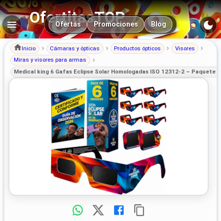
OfertitasTOP
Navegación principal
Ofertas
Promociones
Blog
Inicio
Cámaras y ópticas
Productos ópticos
Visores
Miras y visores para armas
Medical king 6 Gafas Eclipse Solar Homologadas ISO 12312-2 – Paquete p