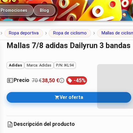
cipal
Promociones
Blog
Ropa deportiva
Ropa de ciclismo
Mallas de cicli
Mallas 7/8 adidas Dailyrun 3 bandas
Adidas
Marca: Adidas
P/N: IKL94
Precio
70 €
38,50 €
-
45
%
Ver oferta
Descripción del producto