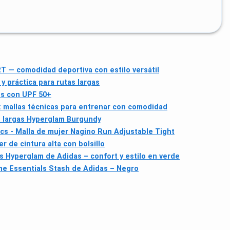
T — comodidad deportiva con estilo versátil
y práctica para rutas largas
os con UPF 50+
mallas técnicas para entrenar con comodidad
s largas Hyperglam Burgundy
cs - Malla de mujer Nagino Run Adjustable Tight
r de cintura alta con bolsillo
as Hyperglam de Adidas – confort y estilo en verde
me Essentials Stash de Adidas – Negro