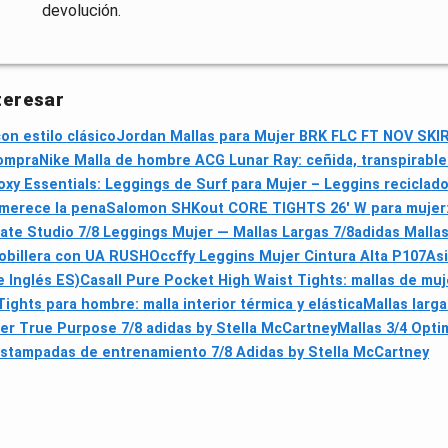
devolución.
teresar
n estilo clásico
Jordan Mallas para Mujer BRK FLC FT NOV SKIR
compra
Nike Malla de hombre ACG Lunar Ray: ceñida, transpirable 
oxy Essentials: Leggings de Surf para Mujer – Leggins reciclad
i merece la pena
Salomon SHKout CORE TIGHTS 26' W para mujer: 
ate Studio 7/8 Leggings Mujer — Mallas Largas 7/8
adidas Malla
tobillera con UA RUSH
Occffy Leggins Mujer Cintura Alta P107
Asi
e Inglés ES)
Casall Pure Pocket High Waist Tights: mallas de muje
Tights para hombre: malla interior térmica y elástica
Mallas larg
jer True Purpose 7/8 adidas by Stella McCartney
Mallas 3/4 Opti
estampadas de entrenamiento 7/8 Adidas by Stella McCartney