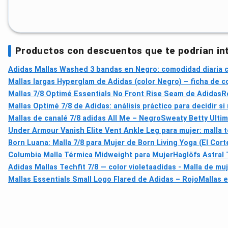
Productos con descuentos que te podrían in
Adidas Mallas Washed 3 bandas en Negro: comodidad diaria co
Mallas largas Hyperglam de Adidas (color Negro) – ficha de 
Mallas 7/8 Optimé Essentials No Front Rise Seam de Adidas
R
Mallas Optimé 7/8 de Adidas: análisis práctico para decidir s
Mallas de canalé 7/8 adidas All Me – Negro
Sweaty Betty Ultim
Under Armour Vanish Elite Vent Ankle Leg para mujer: malla 
Born Luana: Malla 7/8 para Mujer de Born Living Yoga (El Cort
Columbia Malla Térmica Midweight para Mujer
Haglöfs Astral 
Adidas Mallas Techfit 7/8 — color violeta
adidas - Malla de mu
Mallas Essentials Small Logo Flared de Adidas – Rojo
Mallas 