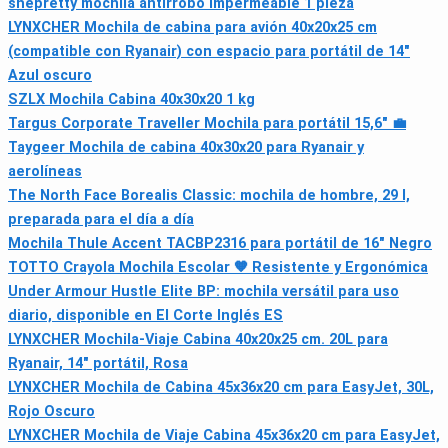
shepretty mochila antirrobo impermeable 1 pieza
LYNXCHER Mochila de cabina para avión 40x20x25 cm
(compatible con Ryanair) con espacio para portátil de 14"
Azul oscuro
SZLX Mochila Cabina 40x30x20 1 kg
Targus Corporate Traveller Mochila para portátil 15,6" 💼
Taygeer Mochila de cabina 40x30x20 para Ryanair y
aerolíneas
The North Face Borealis Classic: mochila de hombre, 29 l,
preparada para el día a día
Mochila Thule Accent TACBP2316 para portátil de 16" Negro
TOTTO Crayola Mochila Escolar 🧡 Resistente y Ergonómica
Under Armour Hustle Elite BP: mochila versátil para uso
diario, disponible en El Corte Inglés ES
LYNXCHER Mochila-Viaje Cabina 40x20x25 cm. 20L para
Ryanair, 14" portátil, Rosa
LYNXCHER Mochila de Cabina 45x36x20 cm para EasyJet, 30L,
Rojo Oscuro
LYNXCHER Mochila de Viaje Cabina 45x36x20 cm para EasyJet,