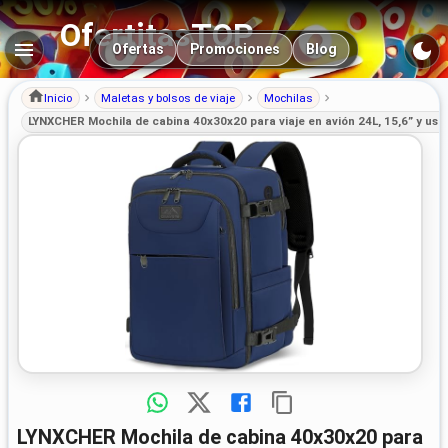
OfertitasTOP
Navegación principal
Ofertas
Promociones
Blog
Inicio
Maletas y bolsos de viaje
Mochilas
LYNXCHER Mochila de cabina 40x30x20 para viaje en avión 24L, 15,6” y uso
LYNXCHER Mochila de cabina 40x30x20 para