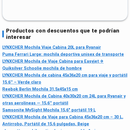
Productos con descuentos que te podrían
interesar
LYNXCHER Mochila Viaje Cabina 20L para Ryanair
Puma Ferrari Large: mochila deportiva unisex de transporte
LYNXCHER Mochila de Viaje Cabina para Easyjet ✈
Quiksilver Schoolie mochila de hombre
LYNXCHER Mochila de cabina 45x36x20 cm para viaje y portátil
15.6'' – Verde claro
Reebok Berlin Mochila 31,5x45x15 cm
LYNXCHER Mochila de Cabina 40x30x20 cm 24L para Ryanair y
otras aerolíneas — 15,6'' portátil
Samsonite MySight Mochila 15,6" portátil 19 L
LYNXCHER Mochila de Viaje para Cabina 45x36x20 cm – 30 L,
Antirrobo, Portátil de 15,6 pulgadas, Beige