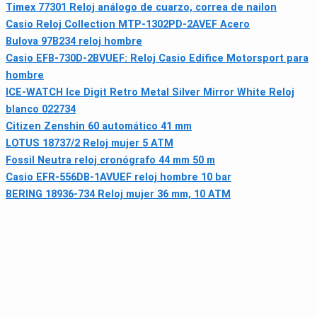
Timex 77301 Reloj análogo de cuarzo, correa de nailon
Casio Reloj Collection MTP-1302PD-2AVEF Acero
Bulova 97B234 reloj hombre
Casio EFB-730D-2BVUEF: Reloj Casio Edifice Motorsport para
hombre
ICE-WATCH Ice Digit Retro Metal Silver Mirror White Reloj
blanco 022734
Citizen Zenshin 60 automático 41 mm
LOTUS 18737/2 Reloj mujer 5 ATM
Fossil Neutra reloj cronógrafo 44 mm 50 m
Casio EFR-556DB-1AVUEF reloj hombre 10 bar
BERING 18936-734 Reloj mujer 36 mm, 10 ATM