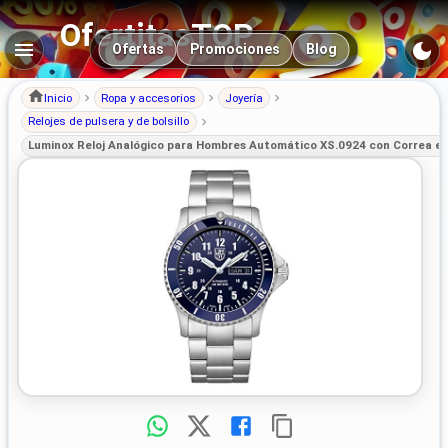
OfertitasTOP
Navegación principal
Ofertas
Promociones
Blog
Inicio
Ropa y accesorios
Joyería
Relojes de pulsera y de bolsillo
Luminox Reloj Analógico para Hombres Automático XS.0924 con Correa en