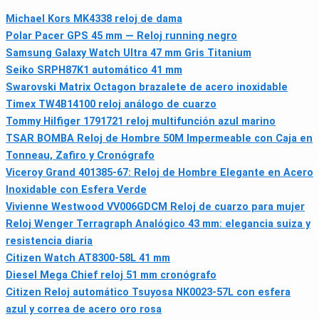
Michael Kors MK4338 reloj de dama
Polar Pacer GPS 45 mm — Reloj running negro
Samsung Galaxy Watch Ultra 47 mm Gris Titanium
Seiko SRPH87K1 automático 41 mm
Swarovski Matrix Octagon brazalete de acero inoxidable
Timex TW4B14100 reloj análogo de cuarzo
Tommy Hilfiger 1791721 reloj multifunción azul marino
TSAR BOMBA Reloj de Hombre 50M Impermeable con Caja en
Tonneau, Zafiro y Cronógrafo
Viceroy Grand 401385-67: Reloj de Hombre Elegante en Acero
Inoxidable con Esfera Verde
Vivienne Westwood VV006GDCM Reloj de cuarzo para mujer
Reloj Wenger Terragraph Analógico 43 mm: elegancia suiza y
resistencia diaria
Citizen Watch AT8300-58L 41 mm
Diesel Mega Chief reloj 51 mm cronógrafo
Citizen Reloj automático Tsuyosa NK0023-57L con esfera
azul y correa de acero oro rosa