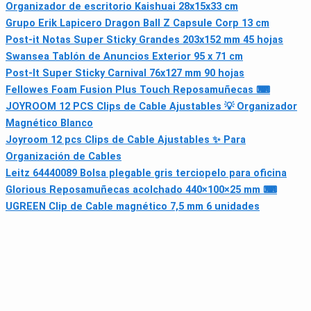
Organizador de escritorio Kaishuai 28x15x33 cm
Grupo Erik Lapicero Dragon Ball Z Capsule Corp 13 cm
Post-it Notas Super Sticky Grandes 203x152 mm 45 hojas
Swansea Tablón de Anuncios Exterior 95 x 71 cm
Post-It Super Sticky Carnival 76x127 mm 90 hojas
Fellowes Foam Fusion Plus Touch Reposamuñecas ⌨
JOYROOM 12 PCS Clips de Cable Ajustables 💡 Organizador
Magnético Blanco
Joyroom 12 pcs Clips de Cable Ajustables ✨ Para
Organización de Cables
Leitz 64440089 Bolsa plegable gris terciopelo para oficina
Glorious Reposamuñecas acolchado 440×100×25 mm ⌨
UGREEN Clip de Cable magnético 7,5 mm 6 unidades