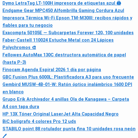
Dymo LetraTag LT-100H impresora de etiquetas azul 🖨
Endgame Gear MPC450 Alfombrilla Gaming Cordura Azul
Impresora Térmica Wi‑Fi Epson TM-M30III: recibos rápidos y
fiables para tu negocio
Exacompta 50105E — Subcarpetas Forever 120, 100 unidades
Faber-Castell 110024 Estuche Metal con 24 Lápices
Polychromos 🎨
Fellowes AutoMax 130C destructora automática de papel
(hasta P-3)
Finocam Agenda Espiral 2026 1 día por página
GBC Fusion Plus 6000L: Plastificadora A3 para uso frecuente
Gembird MUSW-4B-01-W: Ratón óptico inalámbrico 1600 DPI
en blanco
Grupo Erik Archivador 4 anillas Ola de Kanagawa – Carpeta
A4 con tapa dura
HP 13X Tóner Original LaserJet Alta Capacidad Negro
BiC bolígrafo 4 colores Pro 12 uds
STABILO point 88 rotulador punta fina 10 unidades rosa neón
🖊