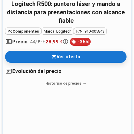
Logitech R500: puntero láser y mando a
distancia para presentaciones con alcance
fiable
PcComponentes
Marca: Logitech
P/N: 910-005843
44,99 €
28,99 €
-
36
%
Precio
Ver oferta
Evolución del precio
Histórico de precios
: —