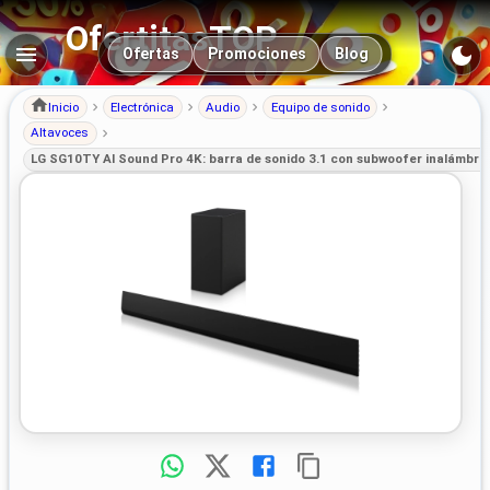
OfertitasTOP
Navegación principal
Ofertas
Promociones
Blog
Inicio
Electrónica
Audio
Equipo de sonido
Altavoces
LG SG10TY AI Sound Pro 4K: barra de sonido 3.1 con subwoofer inalámbri