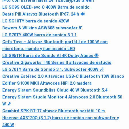
IP67 con batería hasta 24 h Eucalyptus Green
LG SC9S OLED-evo C 400W Barra de sonido
Beats Pill Altavoz Bluetooth IP67, 24 h 🔊
LG SG10TY barra de sonido 420W
Bowers & Wilkins ASW608 subwoofer 8"
LG S70TY 400W barra de sonido 3.1.1
Cefa Toys – Altavoz Bluetooth portátil de 100 W con
micrófono, mando y iluminación LED
LG S95TR Barra de Sonido AI 4K Dolby Atmos 🌟
Creative Gigaworks T40 Series II altavoces de estudio
LG S70TY Barra de Sonido 3.1, Subwoofer 400W 🎶
Creative Estéreo 2.0 Altavoces USB-C Bluetooth 10W Blanco
Edifier S1000 MKII Altavoces HiFi 2.0 madera
Energy Sistem Soundbliss Cloud 40 W Bluetooth 5.4
Energy Sistem Studio Monitor 4 Altavoces 2.0 Bluetooth 50
W 🎵
Gembird SPK-BT-17 altavoz Bluetooth portátil 10 m
Hisense AX3120Q (3.1.2) barra de sonido con subwoofer y
440 W