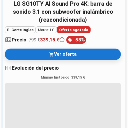
LG SG10TY AI Sound Pro 4K: barra de
sonido 3.1 con subwoofer inalámbrico
(reacondicionada)
El Corte Ingles
Marca: LG
Oferta agotada
799 €
339,15 €
-
58
%
Precio
Ver oferta
Evolución del precio
Mínimo histórico
:
339,15 €