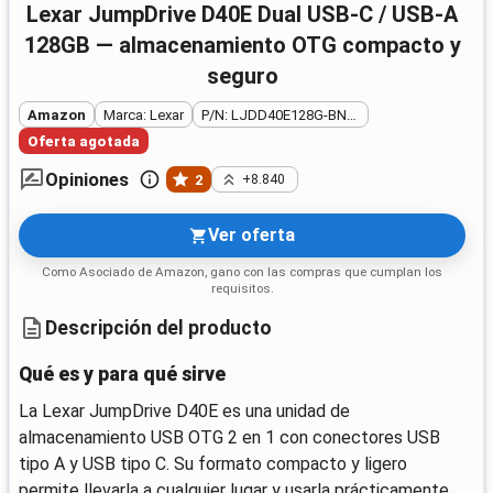
Lexar JumpDrive D40E Dual USB-C / USB-A
128GB — almacenamiento OTG compacto y
seguro
Amazon
Marca: Lexar
P/N: LJDD40E128G-BNSNG
Oferta agotada
Opiniones
2
+8.840
Ver oferta
Como Asociado de Amazon, gano con las compras que cumplan los
requisitos.
Descripción del producto
Qué es y para qué sirve
La Lexar JumpDrive D40E es una unidad de
almacenamiento USB OTG 2 en 1 con conectores USB
tipo A y USB tipo C. Su formato compacto y ligero
permite llevarla a cualquier lugar y usarla prácticamente