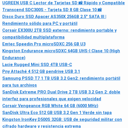
UGREEN USB C Lector de Tarjetas SD 📸 Rápido y Compatible
Transcend SDC300S - Tarjeta SD 8 GB Clase 10 📸
Disco Duro SSD Apacer AS350X 256GB 2.5" SATA III |
Rendimiento sólido para PC y portátil
Corsair EX300U 2TB SSD externo: rendimiento portable y
compatibilidad multiplataforma
Emtec Speedin Pro microSDXC 256 GB U3
Kingston Endurance microSDXC 64GB UHS-I Clase 10 (High
Endurance)
Lacie Rugged Mini SSD 4TB USB-C
Pny Attaché 4 512 GB pendrive USB 3.1
Samsung PSSD T7 1 TB USB 3.2 Gen2: rendimiento portátil
para tus archivos
SanDisk Extreme PRO Dual Drive 2 TB USB 3.2 Gen 2: doble
interfaz para profesionales que exigen velocidad
Corsair Vengeance RGB White 64 GB (6000 MHz)
SanDisk Ultra Eco 512 GB USB 3.2 Gen 1 Verde sin tapa
Kingston IronKey D500S 32GB: USB de seguridad militar con
cifrado hardware y resistencia extrema