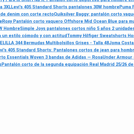
la 3XL
Levi's 405 Standard Shorts pantalones 30W hombre
Puma F
 de denim con corte recto
Quiksilver Baggy: pantalón corto vaq
e
Roxy Pantalón corto vaquero Offshore Mid Ocean Blue para m
32W Hombre
Simple Joys pantalones cortos niño 5 años 2 unidade
a un estilo cómodo y con actitud
Tommy Hilfiger Sweatshorts Hom
ELILLA 344 Bermudas Multibolsillos Grises - Talla 48
Joma Costa 
vi's 405 Standard Shorts: Pantalones cortos de jean para hombre
rto Essentials Woven 3 bandas de Adidas — Rosa
Under Armour -
s
Pantalón corto de la segunda equipación Real Madrid 25/26 de