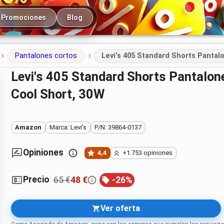
cipal
Promociones
Blog
Pantalones cortos
Levi's 405 Standard Shorts Pantal
Levi's 405 Standard Shorts Pantalones Cortos para Hombre – Blue Core
Cool Short, 30W
Amazon
Marca: Levi's
P/N: 39864-0137
Opiniones
4,4
+1.753 opiniones
Precio
65 €
48 €
-
26
%
Ver oferta