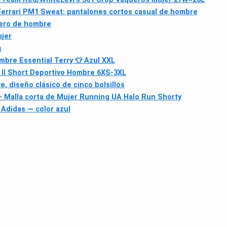
errari PM1 Sweat: pantalones cortos casual de hombre
uero de hombre
ujer
s
bre Essential Terry 👕 Azul XXL
II Short Deportivo Hombre 6XS-3XL
, diseño clásico de cinco bolsillos
 Malla corta de Mujer Running UA Halo Run Shorty
 Adidas — color azul