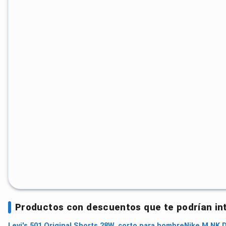
Productos con descuentos que te podrían in
Levi's 501 Original Shorts 28W, corto para hombre
Nike M NK D