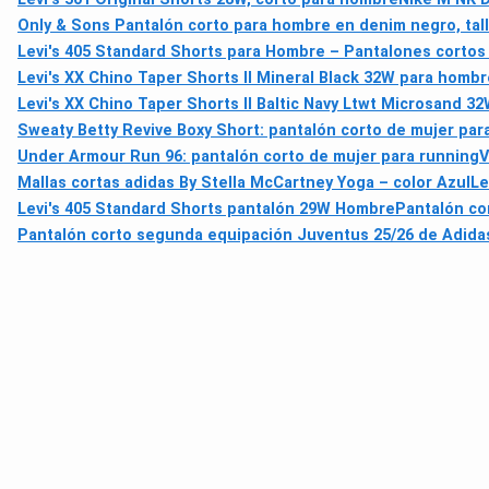
Only & Sons Pantalón corto para hombre en denim negro, tal
Levi's 405 Standard Shorts para Hombre – Pantalones cortos
Levi's XX Chino Taper Shorts II Mineral Black 32W para hombr
Levi's XX Chino Taper Shorts II Baltic Navy Ltwt Microsand 
Sweaty Betty Revive Boxy Short: pantalón corto de mujer par
Under Armour Run 96: pantalón corto de mujer para running
V
Mallas cortas adidas By Stella McCartney Yoga – color Azul
Le
Levi's 405 Standard Shorts pantalón 29W Hombre
Pantalón co
Pantalón corto segunda equipación Juventus 25/26 de Adida