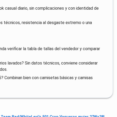
ok casual diario, sin complicaciones y con identidad de
dos técnicos, resistencia al desgaste extremo o una
a verificar la tabla de tallas del vendedor y comparar
arios lavados? Sin datos técnicos, conviene considerar
ados.
05? Combinan bien con camisetas básicas y camisas
en Team Red/White
Levi's 501 Crop Vaqueros mujer 27W×28L