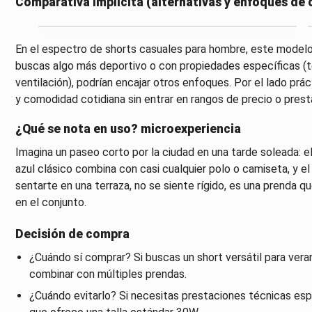
Comparativa implícita (alternativas y enfoques de
En el espectro de shorts casuales para hombre, este modelo s
buscas algo más deportivo o con propiedades específicas (te
ventilación), podrían encajar otros enfoques. Por el lado prác
y comodidad cotidiana sin entrar en rangos de precio o pres
¿Qué se nota en uso? microexperiencia
Imagina un paseo corto por la ciudad en una tarde soleada: el
azul clásico combina con casi cualquier polo o camiseta, y e
sentarte en una terraza, no se siente rígido, es una prenda q
en el conjunto.
Decisión de compra
¿Cuándo sí comprar? Si buscas un short versátil para veran
combinar con múltiples prendas.
¿Cuándo evitarlo? Si necesitas prestaciones técnicas espec