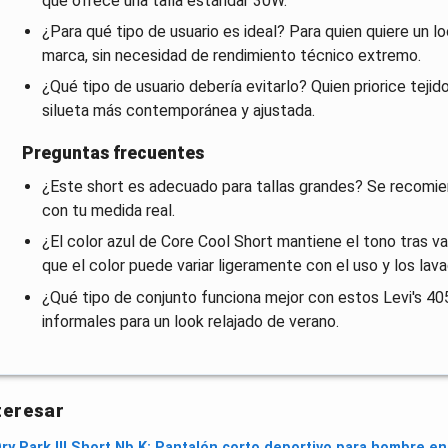
que ofrece una talla estándar 30W.
¿Para qué tipo de usuario es ideal? Para quien quiere un lo
marca, sin necesidad de rendimiento técnico extremo.
¿Qué tipo de usuario debería evitarlo? Quien priorice teji
silueta más contemporánea y ajustada.
Preguntas frecuentes
¿Este short es adecuado para tallas grandes? Se recomiend
con tu medida real.
¿El color azul de Core Cool Short mantiene el tono tras v
que el color puede variar ligeramente con el uso y los lav
¿Qué tipo de conjunto funciona mejor con estos Levi's 4
informales para un look relajado de verano.
teresar
ry Park III Short Nb K: Pantalón corto deportivo para hombre 