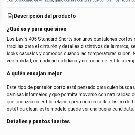
Como Asociado de Amazon, gano con las compras que cumplan los requisito
Descripción del producto
¿Qué es y para qué sirve
Los Levi's 405 Standard Shorts son unos pantalones cortos 
trabillas para el cinturón y detalles distintivos de la marca
looks casuales y cómodos cuando las temperaturas suben. N
versatilidad, comodidad cotidiana y un toque de estilo atemp
A quién encajan mejor
Este tipo de pantalón corto está pensado para quien busca 
camisas informales y que permita moverse con naturalidad du
que priorizan un estilo relajado pero con un sello clásico de L
estética clean, este modelo puede ser una buena candidata.
Detalles y puntos fuertes