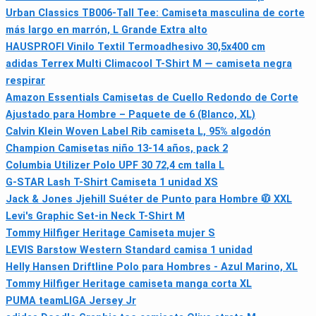
Urban Classics TB006-Tall Tee: Camiseta masculina de corte
más largo en marrón, L Grande Extra alto
HAUSPROFI Vinilo Textil Termoadhesivo 30,5x400 cm
adidas Terrex Multi Climacool T-Shirt M — camiseta negra
respirar
Amazon Essentials Camisetas de Cuello Redondo de Corte
Ajustado para Hombre – Paquete de 6 (Blanco, XL)
Calvin Klein Woven Label Rib camiseta L, 95% algodón
Champion Camisetas niño 13-14 años, pack 2
Columbia Utilizer Polo UPF 30 72,4 cm talla L
G-STAR Lash T-Shirt Camiseta 1 unidad XS
Jack & Jones Jjehill Suéter de Punto para Hombre 🧥 XXL
Levi's Graphic Set-in Neck T-Shirt M
Tommy Hilfiger Heritage Camiseta mujer S
LEVIS Barstow Western Standard camisa 1 unidad
Helly Hansen Driftline Polo para Hombres - Azul Marino, XL
Tommy Hilfiger Heritage camiseta manga corta XL
PUMA teamLIGA Jersey Jr