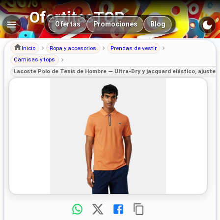
OfertitasTOP
Navegación principal
Ofertas
Promociones
Blog
Inicio
Ropa y accesorios
Prendas de vestir
Camisas y tops
Lacoste Polo de Tenis de Hombre — Ultra-Dry y jacquard elástico, ajuste