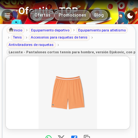
OfertitasTOP
Navegación principal
Ofertas
Promociones
Blog
Inicio
Equipamiento deportivo
Equipamiento para atletismo
Tenis
Accesorios para raquetas de tenis
Antivibradores de raquetas
Lacoste - Pantalones cortos tennis para hombre, versión Djokovic, con po