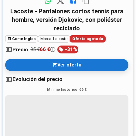
Lacoste - Pantalones cortos tennis para
hombre, versión Djokovic, con poliéster
reciclado
El Corte Ingles
Marca: Lacoste
Oferta agotada
95 €
66 €
-
31
%
Precio
Ver oferta
Evolución del precio
Mínimo histórico
:
66 €