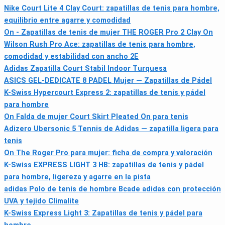
Nike Court Lite 4 Clay Court: zapatillas de tenis para hombre,
equilibrio entre agarre y comodidad
On - Zapatillas de tenis de mujer THE ROGER Pro 2 Clay On
Wilson Rush Pro Ace: zapatillas de tenis para hombre,
comodidad y estabilidad con ancho 2E
Adidas Zapatilla Court Stabil Indoor Turquesa
ASICS GEL-DEDICATE 8 PADEL Mujer — Zapatillas de Pádel
K-Swiss Hypercourt Express 2: zapatillas de tenis y pádel
para hombre
On Falda de mujer Court Skirt Pleated On para tenis
Adizero Ubersonic 5 Tennis de Adidas — zapatilla ligera para
tenis
On The Roger Pro para mujer: ficha de compra y valoración
K-Swiss EXPRESS LIGHT 3 HB: zapatillas de tenis y pádel
para hombre, ligereza y agarre en la pista
adidas Polo de tenis de hombre Bcade adidas con protección
UVA y tejido Climalite
K-Swiss Express Light 3: Zapatillas de tenis y pádel para