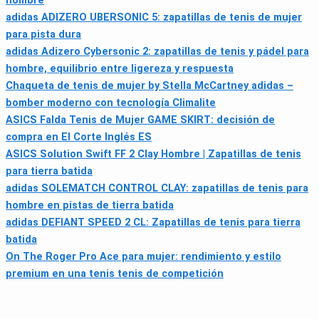
hombre
adidas ADIZERO UBERSONIC 5: zapatillas de tenis de mujer
para pista dura
adidas Adizero Cybersonic 2: zapatillas de tenis y pádel para
hombre, equilibrio entre ligereza y respuesta
Chaqueta de tenis de mujer by Stella McCartney adidas –
bomber moderno con tecnología Climalite
ASICS Falda Tenis de Mujer GAME SKIRT: decisión de
compra en El Corte Inglés ES
ASICS Solution Swift FF 2 Clay Hombre | Zapatillas de tenis
para tierra batida
adidas SOLEMATCH CONTROL CLAY: zapatillas de tenis para
hombre en pistas de tierra batida
adidas DEFIANT SPEED 2 CL: Zapatillas de tenis para tierra
batida
On The Roger Pro Ace para mujer: rendimiento y estilo
premium en una tenis tenis de competición