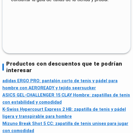
Productos con descuentos que te podrían
interesar
adidas ERGO PRO: pantalón corto de tenis y pádel para
hombre con AEROREADY y tejido seersucker
ASICS GEL-CHALLENGER 15 CLAY Hombre: zapatillas de tenis
con estabilidad y comodidad
K-Swiss Hypercourt Express 2 HB: zapatilla de tenis y pádel
ligera y transpirable para hombre
Mizuno Break Shot 5 CC: zapatilla de tenis unisex para jugar
con comodidad